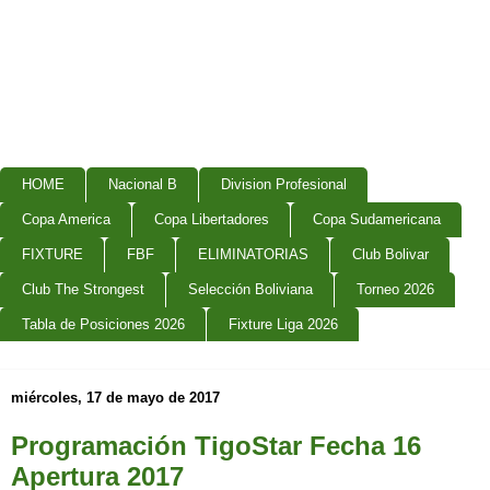
HOME
Nacional B
Division Profesional
Copa America
Copa Libertadores
Copa Sudamericana
FIXTURE
FBF
ELIMINATORIAS
Club Bolivar
Club The Strongest
Selección Boliviana
Torneo 2026
Tabla de Posiciones 2026
Fixture Liga 2026
miércoles, 17 de mayo de 2017
Programación TigoStar Fecha 16
Apertura 2017