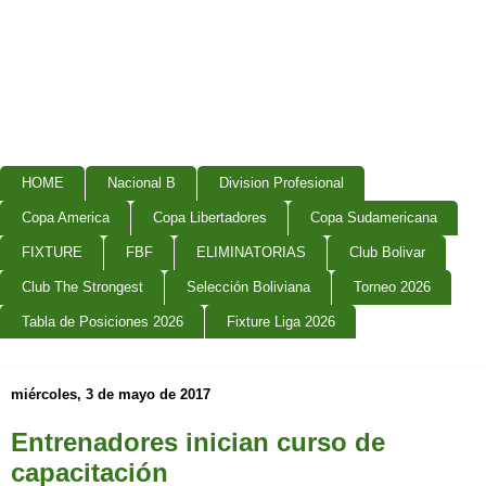
HOME
Nacional B
Division Profesional
Copa America
Copa Libertadores
Copa Sudamericana
FIXTURE
FBF
ELIMINATORIAS
Club Bolivar
Club The Strongest
Selección Boliviana
Torneo 2026
Tabla de Posiciones 2026
Fixture Liga 2026
miércoles, 3 de mayo de 2017
Entrenadores inician curso de
capacitación