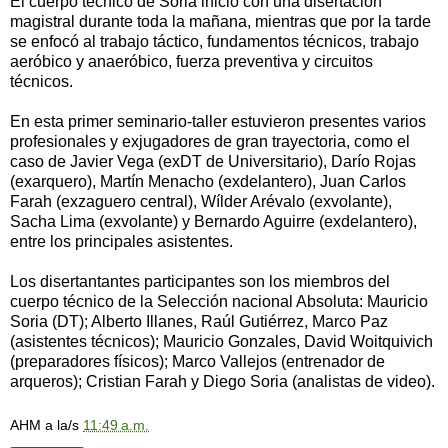
El cuerpo técnico de Soria inició con una disertación
magistral durante toda la mañana, mientras que por la tarde
se enfocó al trabajo táctico, fundamentos técnicos, trabajo
aeróbico y anaeróbico, fuerza preventiva y circuitos
técnicos.
En esta primer seminario-taller estuvieron presentes varios
profesionales y exjugadores de gran trayectoria, como el
caso de Javier Vega (exDT de Universitario), Darío Rojas
(exarquero), Martín Menacho (exdelantero), Juan Carlos
Farah (exzaguero central), Wílder Arévalo (exvolante),
Sacha Lima (exvolante) y Bernardo Aguirre (exdelantero),
entre los principales asistentes.
Los disertantantes participantes son los miembros del
cuerpo técnico de la Selección nacional Absoluta: Mauricio
Soria (DT); Alberto Illanes, Raúl Gutiérrez, Marco Paz
(asistentes técnicos); Mauricio Gonzales, David Woitquivich
(preparadores físicos); Marco Vallejos (entrenador de
arqueros); Cristian Farah y Diego Soria (analistas de video).
AHM
a la/s
11:49 a.m.