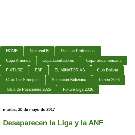
HOME
Nacional B
Division Profesional
Copa America
Copa Libertadores
Copa Sudamericana
FIXTURE
FBF
ELIMINATORIAS
Club Bolivar
Club The Strongest
Selección Boliviana
Torneo 2026
Tabla de Posiciones 2026
Fixture Liga 2026
martes, 30 de mayo de 2017
Desaparecen la Liga y la ANF