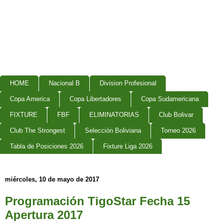
HOME
Nacional B
Division Profesional
Copa America
Copa Libertadores
Copa Sudamericana
FIXTURE
FBF
ELIMINATORIAS
Club Bolivar
Club The Strongest
Selección Boliviana
Torneo 2026
Tabla de Posiciones 2026
Fixture Liga 2026
miércoles, 10 de mayo de 2017
Programación TigoStar Fecha 15
Apertura 2017