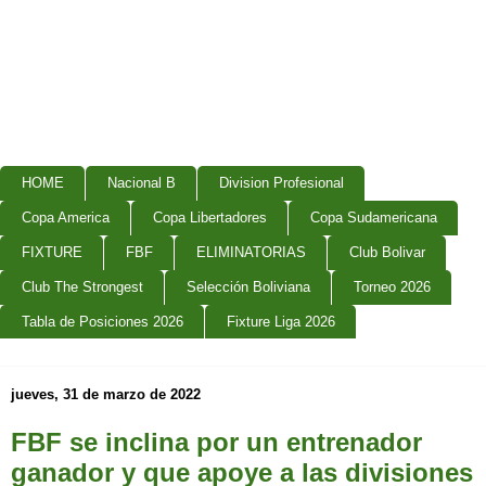
HOME
Nacional B
Division Profesional
Copa America
Copa Libertadores
Copa Sudamericana
FIXTURE
FBF
ELIMINATORIAS
Club Bolivar
Club The Strongest
Selección Boliviana
Torneo 2026
Tabla de Posiciones 2026
Fixture Liga 2026
jueves, 31 de marzo de 2022
FBF se inclina por un entrenador
ganador y que apoye a las divisiones