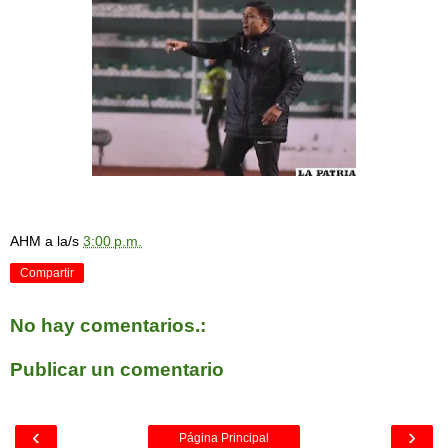
AHM
a la/s
3:00 p.m.
Compartir
No hay comentarios.:
Publicar un comentario
‹
›
Página Principal