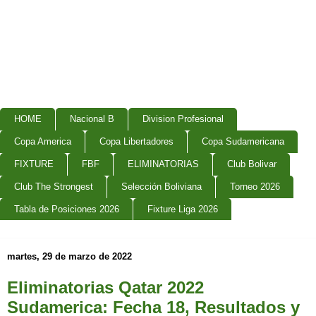
HOME
Nacional B
Division Profesional
Copa America
Copa Libertadores
Copa Sudamericana
FIXTURE
FBF
ELIMINATORIAS
Club Bolivar
Club The Strongest
Selección Boliviana
Torneo 2026
Tabla de Posiciones 2026
Fixture Liga 2026
martes, 29 de marzo de 2022
Eliminatorias Qatar 2022
Sudamerica: Fecha 18, Resultados y