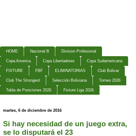
HOME
Nacional B
Division Profesional
Copa America
Copa Libertadores
Copa Sudamericana
FIXTURE
FBF
ELIMINATORIAS
Club Bolivar
Club The Strongest
Selección Boliviana
Torneo 2026
Tabla de Posiciones 2026
Fixture Liga 2026
martes, 6 de diciembre de 2016
Si hay necesidad de un juego extra,
se lo disputará el 23