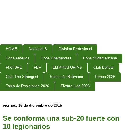
HOME
Nacional B
Division Profesional
Copa America
Copa Libertadores
Copa Sudamericana
FIXTURE
FBF
ELIMINATORIAS
Club Bolivar
Club The Strongest
Selección Boliviana
Torneo 2026
Tabla de Posiciones 2026
Fixture Liga 2026
viernes, 16 de diciembre de 2016
Se conforma una sub-20 fuerte con
10 legionarios