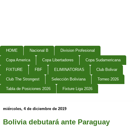
HOME
Nacional B
Division Profesional
Copa America
Copa Libertadores
Copa Sudamericana
FIXTURE
FBF
ELIMINATORIAS
Club Bolivar
Club The Strongest
Selección Boliviana
Torneo 2026
Tabla de Posiciones 2026
Fixture Liga 2026
miércoles, 4 de diciembre de 2019
Bolivia debutará ante Paraguay