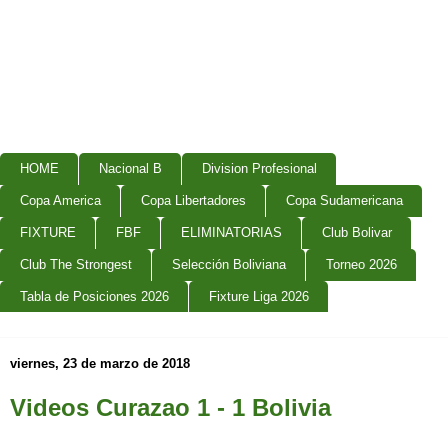
HOME
Nacional B
Division Profesional
Copa America
Copa Libertadores
Copa Sudamericana
FIXTURE
FBF
ELIMINATORIAS
Club Bolivar
Club The Strongest
Selección Boliviana
Torneo 2026
Tabla de Posiciones 2026
Fixture Liga 2026
viernes, 23 de marzo de 2018
Videos Curazao 1 - 1 Bolivia