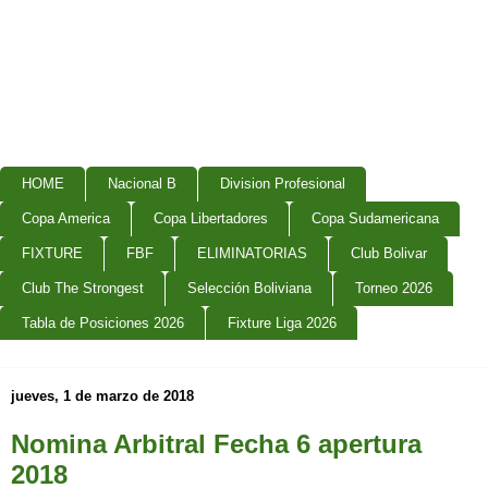
HOME
Nacional B
Division Profesional
Copa America
Copa Libertadores
Copa Sudamericana
FIXTURE
FBF
ELIMINATORIAS
Club Bolivar
Club The Strongest
Selección Boliviana
Torneo 2026
Tabla de Posiciones 2026
Fixture Liga 2026
jueves, 1 de marzo de 2018
Nomina Arbitral Fecha 6 apertura
2018