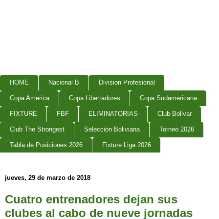
HOME
Nacional B
Division Profesional
Copa America
Copa Libertadores
Copa Sudamericana
FIXTURE
FBF
ELIMINATORIAS
Club Bolivar
Club The Strongest
Selección Boliviana
Torneo 2026
Tabla de Posiciones 2026
Fixture Liga 2026
jueves, 29 de marzo de 2018
Cuatro entrenadores dejan sus
clubes al cabo de nueve jornadas