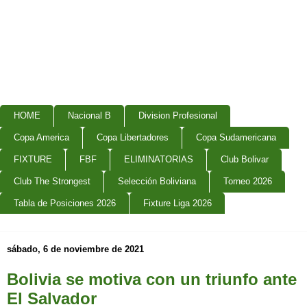
HOME
Nacional B
Division Profesional
Copa America
Copa Libertadores
Copa Sudamericana
FIXTURE
FBF
ELIMINATORIAS
Club Bolivar
Club The Strongest
Selección Boliviana
Torneo 2026
Tabla de Posiciones 2026
Fixture Liga 2026
sábado, 6 de noviembre de 2021
Bolivia se motiva con un triunfo ante
El Salvador