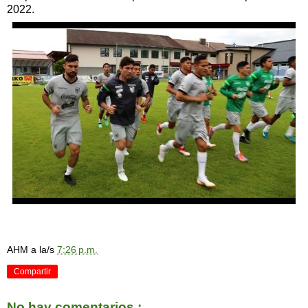
2022.
AHM
a la/s
7:26 p.m.
Compartir
No hay comentarios.: