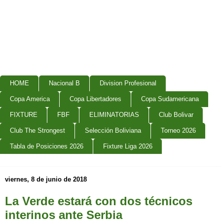
HOME
Nacional B
Division Profesional
Copa America
Copa Libertadores
Copa Sudamericana
FIXTURE
FBF
ELIMINATORIAS
Club Bolivar
Club The Strongest
Selección Boliviana
Torneo 2026
Tabla de Posiciones 2026
Fixture Liga 2026
viernes, 8 de junio de 2018
La Verde estará con dos técnicos
interinos ante Serbia