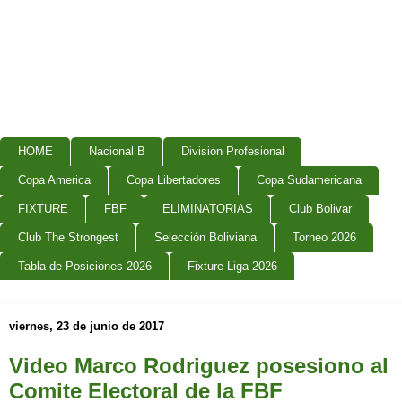
HOME
Nacional B
Division Profesional
Copa America
Copa Libertadores
Copa Sudamericana
FIXTURE
FBF
ELIMINATORIAS
Club Bolivar
Club The Strongest
Selección Boliviana
Torneo 2026
Tabla de Posiciones 2026
Fixture Liga 2026
viernes, 23 de junio de 2017
Video Marco Rodriguez posesiono al
Comite Electoral de la FBF