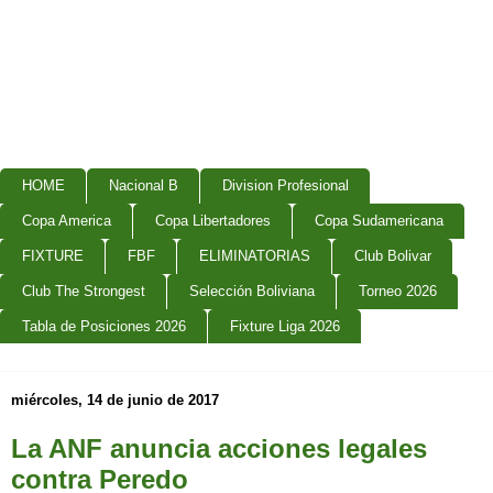
HOME
Nacional B
Division Profesional
Copa America
Copa Libertadores
Copa Sudamericana
FIXTURE
FBF
ELIMINATORIAS
Club Bolivar
Club The Strongest
Selección Boliviana
Torneo 2026
Tabla de Posiciones 2026
Fixture Liga 2026
miércoles, 14 de junio de 2017
La ANF anuncia acciones legales
contra Peredo