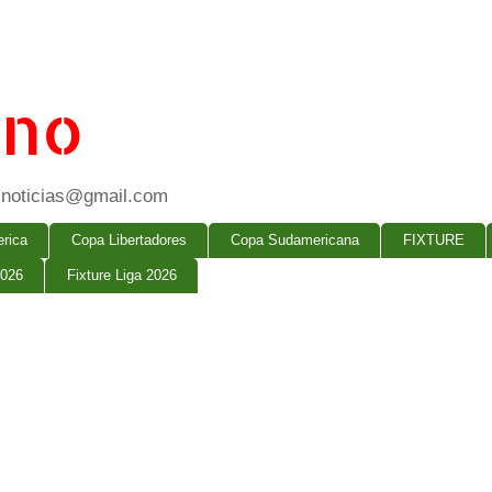
ano
ogsnoticias@gmail.com
rica
Copa Libertadores
Copa Sudamericana
FIXTURE
2026
Fixture Liga 2026