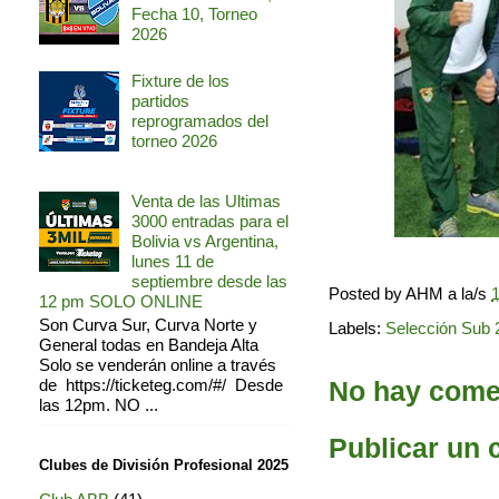
Fecha 10, Torneo
2026
Fixture de los
partidos
reprogramados del
torneo 2026
Venta de las Ultimas
3000 entradas para el
Bolivia vs Argentina,
lunes 11 de
septiembre desde las
Posted by
AHM
a la/s
1
12 pm SOLO ONLINE
Son Curva Sur, Curva Norte y
Labels:
Selección Sub 
General todas en Bandeja Alta
Solo se venderán online a través
No hay comen
de https://ticketeg.com/#/ Desde
las 12pm. NO ...
Publicar un 
Clubes de División Profesional 2025