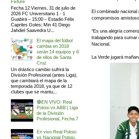
Fixture
Fecha 12 Viernes, 31 de julio de
El combinado nacional 
2026 FC Universitario 1 - 1
compromisos amistoso
Guabirá – 15:00 – Estadio Félix
Capriles Goles: Min 41 Diego
Jahdiel Saavedra U...
“Es una alegría comenz
trabajando para sumar 
El mapa del fútbol
Nacional.
cambia en 2018
serán 14 equipos y 6
La Verde jugará mañana 
de ellos de Santa
Cruz
Un drástico cambio sufrirá la
División Profesional (antes Liga),
que cambiará el mapa de la
temporada 2018, ya que de 12
clubes que se mantu...
🔴EN VIVO: Real
Potosi vs ABB | Liga
de la División
Profesional, Fecha 7
En vivo Real Potosi
vs Nacional Potosi,