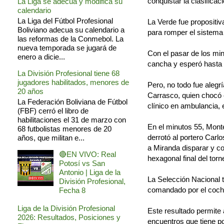
conquistar la clasifica
La Liga se adecua y modifica su
calendario
La Liga del Fútbol Profesional
La Verde fue propositi
Boliviano adecua su calendario a
para romper el sistema 
las reformas de la Conmebol. La
nueva temporada se jugará de
Con el pasar de los minu
enero a dicie...
cancha y esperó hasta 
La División Profesional tiene 68
jugadores habilitados, menores de
Pero, no todo fue alegr
20 años
Carrasco, quien chocó 
La Federación Boliviana de Fútbol
clínico en ambulancia, 
(FBF) cerró el libro de
habilitaciones el 31 de marzo con
En el minutos 55, Mont
68 futbolistas menores de 20
derrotó al portero Car
años, que militan e...
a Miranda disparar y con
🔴EN VIVO: Real
hexagonal final del torn
Potosí vs San
Antonio | Liga de la
La Selección Nacional 
División Profesional,
comandado por el cocha
Fecha 8
Liga de la División Profesional
Este resultado permite 
2026: Resultados, Posiciones y
encuentros que tiene po