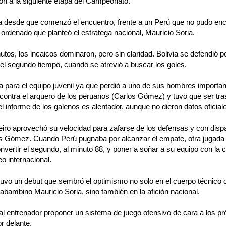
ción a la siguiente etapa del Campeonato.
va desde que comenzó el encuentro, frente a un Perú que no pudo enc
ordenado que planteó el estratega nacional, Mauricio Soria.
tos, los incaicos dominaron, pero sin claridad. Bolivia se defendió po
el segundo tiempo, cuando se atrevió a buscar los goles.
ía para el equipo juvenil ya que perdió a uno de sus hombres importa
contra el arquero de los peruanos (Carlos Gómez) y tuvo que ser tra
el informe de los galenos es alentador, aunque no dieron datos oficial
eiro aprovechó su velocidad para zafarse de los defensas y con disp
los Gómez. Cuando Perú pugnaba por alcanzar el empate, otra jugada 
vertir el segundo, al minuto 88, y poner a soñar a su equipo con la cl
eo internacional.
tuvo un debut que sembró el optimismo no solo en el cuerpo técnico d
bambino Mauricio Soria, sino también en la afición nacional.
al entrenador proponer un sistema de juego ofensivo de cara a los p
r delante.