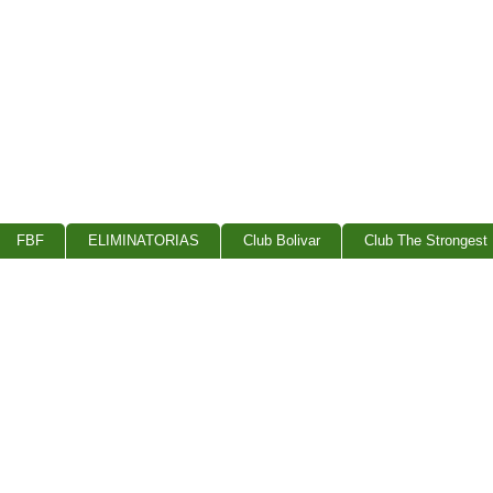
FBF
ELIMINATORIAS
Club Bolivar
Club The Strongest