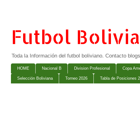
Futbol Bolivi
Toda la Información del futbol boliviano. Contacto bl
HOME
Nacional B
Division Profesional
Copa Ame
Selección Boliviana
Torneo 2026
Tabla de Posiciones 