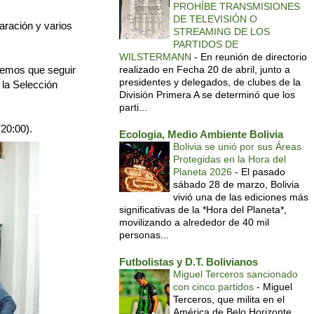
PROHÍBE TRANSMISIONES
DE TELEVISIÓN O
aración y varios
STREAMING DE LOS
PARTIDOS DE
WILSTERMANN
-
En reunión de directorio
nemos que seguir
realizado en Fecha 20 de abril, junto a
presidentes y delegados, de clubes de la
 la Selección
División Primera A se determinó que los
parti...
(20:00).
Ecologia, Medio Ambiente Bolivia
Bolivia se unió por sus Áreas
Protegidas en la Hora del
Planeta 2026
-
El pasado
sábado 28 de marzo, Bolivia
vivió una de las ediciones más
significativas de la *Hora del Planeta*,
movilizando a alrededor de 40 mil
personas...
Futbolistas y D.T. Bolivianos
Miguel Terceros sancionado
con cinco partidos
-
Miguel
Terceros, que milita en el
América de Belo Horizonte,