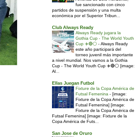
fue sancionado con cinco
partidos de suspensión y una multa
económica por el Superior Tribun...
Club Always Ready
Always Ready jugara la
Gothia Cup - The World Youth
Cup ✈️🔴⚪️
-
Always Ready
este año participará del
torneo juvenil más importante
a nivel mundial. Nos vamos a la Gothia
Cup - The World Youth Cup ✈️🔴⚪️ [image:
Al...
Ellas Juegan Futbol
Fixture de la Copa América de
Futsal Femenina
-
[image:
Fixture de la Copa América de
Futsal Femenina] [image:
Fixture de la Copa América de
Futsal Femenina] [image: Fixture de la
Copa América de Futs...
San Jose de Oruro