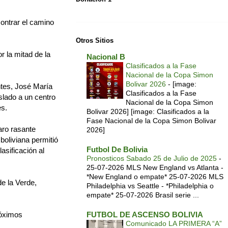
ontrar el camino
Otros Sitios
r la mitad de la
Nacional B
Clasificados a la Fase
Nacional de la Copa Simon
Bolivar 2026
-
[image:
ntes, José María
Clasificados a la Fase
slado a un centro
Nacional de la Copa Simon
es.
Bolivar 2026] [image: Clasificados a la
Fase Nacional de la Copa Simon Bolivar
aro rasante
2026]
boliviana permitió
Futbol De Bolivia
asificación al
Pronosticos Sabado 25 de Julio de 2025
-
25-07-2026 MLS New England vs Atlanta -
*New England o empate* 25-07-2026 MLS
e la Verde,
Philadelphia vs Seattle - *Philadelphia o
empate* 25-07-2026 Brasil serie ...
róximos
FUTBOL DE ASCENSO BOLIVIA
Comunicado LA PRIMERA “A”