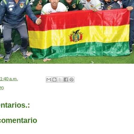
1:40 a.m.
20
tarios.:
comentario