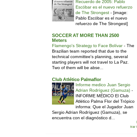
Recuerdo de 2005: Pablo
Escóbar es el nuevo refuerzo
de The Strongest
-
[image:
Pablo Escóbar es el nuevo
refuerzo de The Strongest]
SOCCER AT MORE THAN 2500
Meters
Flamengo's Strategy to Face Bolívar
-
The
Brazilian team reported that due to the
technical committee's planning, several
starting players will not travel to La Paz.
Two of them will be abse...
Club Atlético Palmaflor
Informe medico Juan Sergio
Adrian Rodríguez (Gamuza)
-
INFORME MÉDICO El Club
Atlético Palma Flor del Trópico
informa: Que el Jugador Juan
Sergio Adrian Rodríguez (Gamuza), se
encuentra con el diagnóstico d...
trar