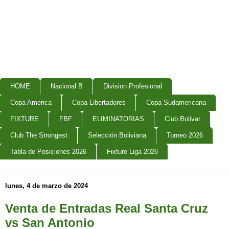
HOME
Nacional B
Division Profesional
Copa America
Copa Libertadores
Copa Sudamericana
FIXTURE
FBF
ELIMINATORIAS
Club Bolivar
Club The Strongest
Selección Boliviana
Torneo 2026
Tabla de Posiciones 2026
Fixture Liga 2026
lunes, 4 de marzo de 2024
Venta de Entradas Real Santa Cruz
vs San Antonio