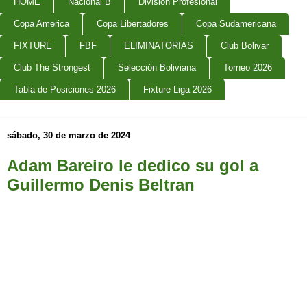
HOME
Nacional B
Division Profesional
Copa America
Copa Libertadores
Copa Sudamericana
FIXTURE
FBF
ELIMINATORIAS
Club Bolivar
Club The Strongest
Selección Boliviana
Torneo 2026
Tabla de Posiciones 2026
Fixture Liga 2026
sábado, 30 de marzo de 2024
Adam Bareiro le dedico su gol a
Guillermo Denis Beltran