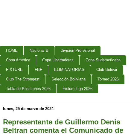
HOME
Nacional B
Division Profesional
Copa America
Copa Libertadores
Copa Sudamericana
FIXTURE
FBF
ELIMINATORIAS
Club Bolivar
Club The Strongest
Selección Boliviana
Torneo 2026
Tabla de Posiciones 2026
Fixture Liga 2026
lunes, 25 de marzo de 2024
Representante de Guillermo Denis
Beltran comenta el Comunicado de