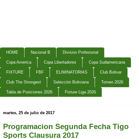
HOME
Nacional B
Division Profesional
Copa America
Copa Libertadores
Copa Sudamericana
FIXTURE
FBF
ELIMINATORIAS
Club Bolivar
Club The Strongest
Selección Boliviana
Torneo 2026
Tabla de Posiciones 2026
Fixture Liga 2026
martes, 25 de julio de 2017
Programacion Segunda Fecha Tigo
Sports Clausura 2017