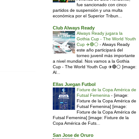
fue sancionado con cinco
partidos de suspensión y una multa
económica por el Superior Tribun...
Club Always Ready
Always Ready jugara la
Gothia Cup - The World Youth
Cup ✈️🔴⚪️
-
Always Ready
este año participará del
torneo juvenil más importante
a nivel mundial. Nos vamos a la Gothia
Cup - The World Youth Cup ✈️🔴⚪️ [image:
Al...
Ellas Juegan Futbol
Fixture de la Copa América de
Futsal Femenina
-
[image:
Fixture de la Copa América de
Futsal Femenina] [image:
Fixture de la Copa América de
Futsal Femenina] [image: Fixture de la
Copa América de Futs...
San Jose de Oruro