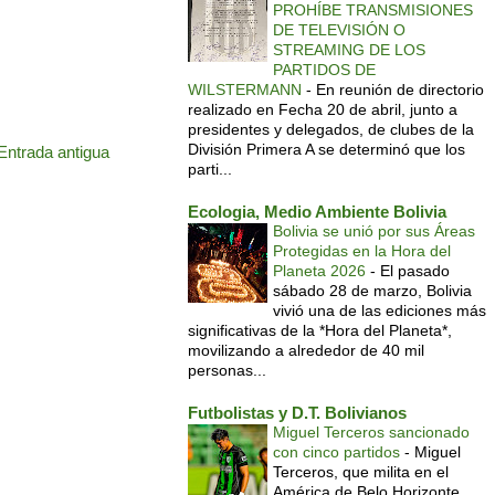
PROHÍBE TRANSMISIONES
DE TELEVISIÓN O
STREAMING DE LOS
PARTIDOS DE
WILSTERMANN
-
En reunión de directorio
realizado en Fecha 20 de abril, junto a
presidentes y delegados, de clubes de la
División Primera A se determinó que los
Entrada antigua
parti...
Ecologia, Medio Ambiente Bolivia
Bolivia se unió por sus Áreas
Protegidas en la Hora del
Planeta 2026
-
El pasado
sábado 28 de marzo, Bolivia
vivió una de las ediciones más
significativas de la *Hora del Planeta*,
movilizando a alrededor de 40 mil
personas...
Futbolistas y D.T. Bolivianos
Miguel Terceros sancionado
con cinco partidos
-
Miguel
Terceros, que milita en el
América de Belo Horizonte,