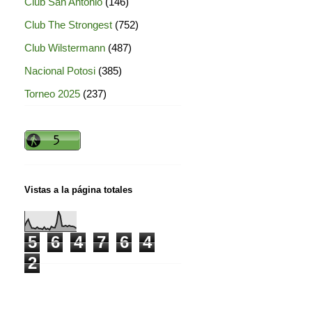
Club San Antonio
(146)
Club The Strongest
(752)
Club Wilstermann
(487)
Nacional Potosi
(385)
Torneo 2025
(237)
Vistas a la página totales
5
6
4
7
6
4
2