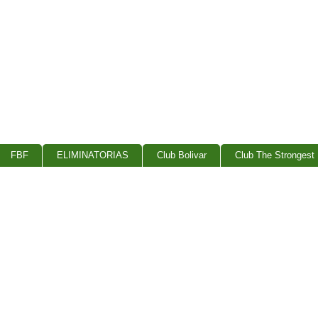
FBF
ELIMINATORIAS
Club Bolivar
Club The Strongest