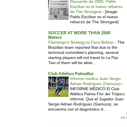
Recuerdo de 2005: Pablo
Escóbar es el nuevo refuerzo
de The Strongest
-
[image:
Pablo Escóbar es el nuevo
refuerzo de The Strongest]
SOCCER AT MORE THAN 2500
Meters
Flamengo's Strategy to Face Bolívar
-
The
Brazilian team reported that due to the
technical committee's planning, several
starting players will not travel to La Paz.
Two of them will be abse...
Club Atlético Palmaflor
Informe medico Juan Sergio
Adrian Rodríguez (Gamuza)
-
INFORME MÉDICO El Club
Atlético Palma Flor del Trópico
informa: Que el Jugador Juan
Sergio Adrian Rodríguez (Gamuza), se
encuentra con el diagnóstico d...
trar