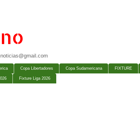
ano
ogsnoticias@gmail.com
rica
Copa Libertadores
Copa Sudamericana
FIXTURE
2026
Fixture Liga 2026