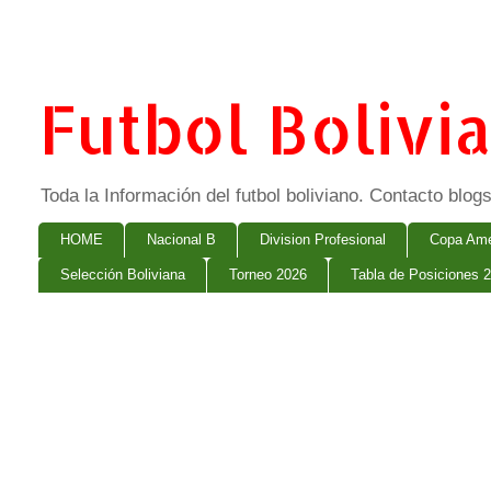
Futbol Bolivi
Toda la Información del futbol boliviano. Contacto bl
HOME
Nacional B
Division Profesional
Copa Ame
Selección Boliviana
Torneo 2026
Tabla de Posiciones 