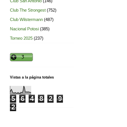
Club San Antonio
(146)
Club The Strongest
(752)
Club Wilstermann
(487)
Nacional Potosi
(385)
Torneo 2025
(237)
Vistas a la página totales
5
6
4
8
2
9
2