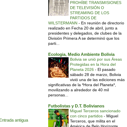
PROHÍBE TRANSMISIONES
DE TELEVISIÓN O
STREAMING DE LOS
PARTIDOS DE
WILSTERMANN
-
En reunión de directorio
realizado en Fecha 20 de abril, junto a
presidentes y delegados, de clubes de la
División Primera A se determinó que los
parti...
Ecologia, Medio Ambiente Bolivia
Bolivia se unió por sus Áreas
Protegidas en la Hora del
Planeta 2026
-
El pasado
sábado 28 de marzo, Bolivia
vivió una de las ediciones más
significativas de la *Hora del Planeta*,
movilizando a alrededor de 40 mil
personas...
Futbolistas y D.T. Bolivianos
Miguel Terceros sancionado
con cinco partidos
-
Miguel
Entrada antigua
Terceros, que milita en el
América de Belo Horizonte,