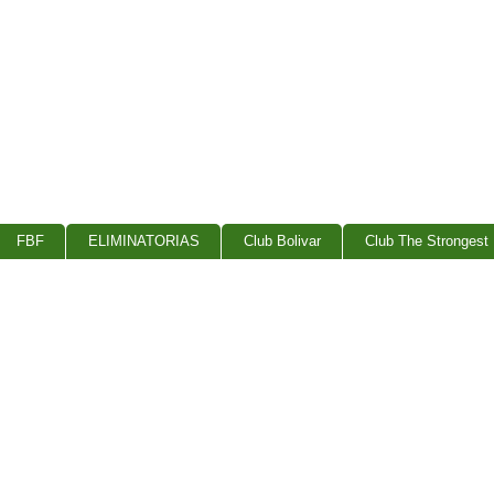
FBF
ELIMINATORIAS
Club Bolivar
Club The Strongest