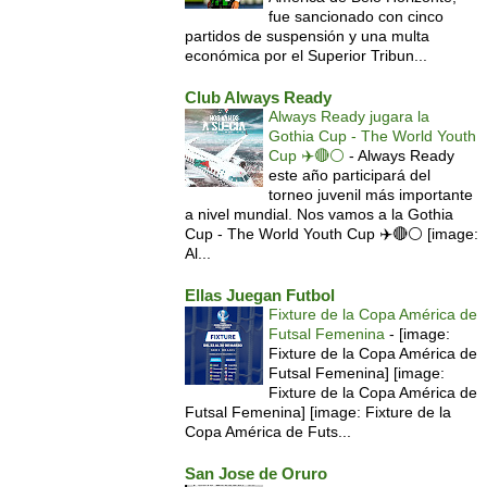
fue sancionado con cinco
partidos de suspensión y una multa
económica por el Superior Tribun...
Club Always Ready
Always Ready jugara la
Gothia Cup - The World Youth
Cup ✈️🔴⚪️
-
Always Ready
este año participará del
torneo juvenil más importante
a nivel mundial. Nos vamos a la Gothia
Cup - The World Youth Cup ✈️🔴⚪️ [image:
Al...
Ellas Juegan Futbol
Fixture de la Copa América de
Futsal Femenina
-
[image:
Fixture de la Copa América de
Futsal Femenina] [image:
Fixture de la Copa América de
Futsal Femenina] [image: Fixture de la
Copa América de Futs...
San Jose de Oruro