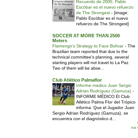
Recuerdo de 2005: Pablo
Escóbar es el nuevo refuerzo
de The Strongest
-
[image:
Pablo Escóbar es el nuevo
refuerzo de The Strongest]
SOCCER AT MORE THAN 2500
Meters
Flamengo's Strategy to Face Bolívar
-
The
Brazilian team reported that due to the
technical committee's planning, several
starting players will not travel to La Paz.
Two of them will be abse...
Club Atlético Palmaflor
Informe medico Juan Sergio
Adrian Rodríguez (Gamuza)
-
INFORME MÉDICO El Club
Atlético Palma Flor del Trópico
informa: Que el Jugador Juan
Sergio Adrian Rodríguez (Gamuza), se
encuentra con el diagnóstico d...
trar