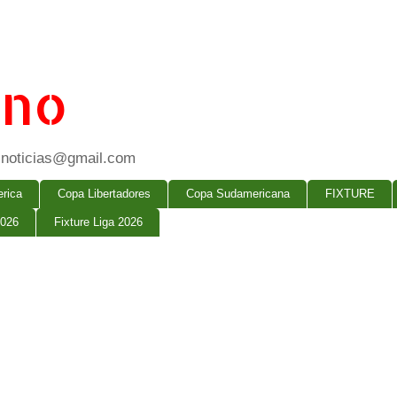
ano
ogsnoticias@gmail.com
rica
Copa Libertadores
Copa Sudamericana
FIXTURE
2026
Fixture Liga 2026