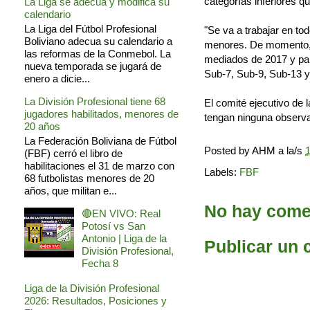
categorías inferiores q
La Liga se adecua y modifica su
calendario
La Liga del Fútbol Profesional
"Se va a trabajar en to
Boliviano adecua su calendario a
menores. De momento, e
las reformas de la Conmebol. La
mediados de 2017 y par
nueva temporada se jugará de
Sub-7, Sub-9, Sub-13 y
enero a dicie...
La División Profesional tiene 68
El comité ejecutivo de 
jugadores habilitados, menores de
tengan ninguna observa
20 años
La Federación Boliviana de Fútbol
Posted by
AHM
a la/s
1
(FBF) cerró el libro de
habilitaciones el 31 de marzo con
Labels:
FBF
68 futbolistas menores de 20
años, que militan e...
No hay comen
🔴EN VIVO: Real
Potosí vs San
Antonio | Liga de la
Publicar un 
División Profesional,
Fecha 8
Liga de la División Profesional
2026: Resultados, Posiciones y