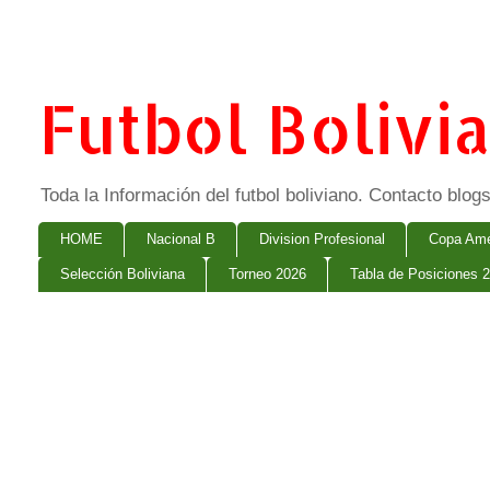
Futbol Bolivi
Toda la Información del futbol boliviano. Contacto bl
HOME
Nacional B
Division Profesional
Copa Ame
Selección Boliviana
Torneo 2026
Tabla de Posiciones 