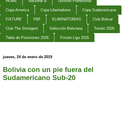
HOME
Nacional B
Division Profesional
Copa America
Copa Libertadores
Copa Sudamericana
FIXTURE
FBF
ELIMINATORIAS
Club Bolivar
Club The Strongest
Selección Boliviana
Torneo 2026
Tabla de Posiciones 2026
Fixture Liga 2026
jueves, 24 de enero de 2019
Bolivia con un pie fuera del
Sudamericano Sub-20