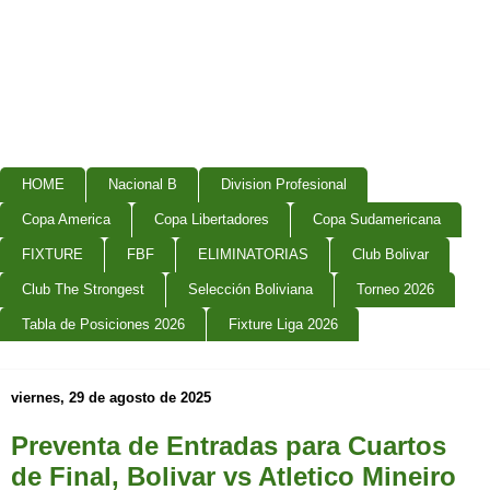
HOME
Nacional B
Division Profesional
Copa America
Copa Libertadores
Copa Sudamericana
FIXTURE
FBF
ELIMINATORIAS
Club Bolivar
Club The Strongest
Selección Boliviana
Torneo 2026
Tabla de Posiciones 2026
Fixture Liga 2026
viernes, 29 de agosto de 2025
Preventa de Entradas para Cuartos
de Final, Bolivar vs Atletico Mineiro