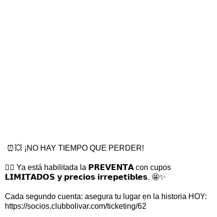
⏰💥 ¡NO HAY TIEMPO QUE PERDER!
👉🏻 Ya está habilitada la 𝗣𝗥𝗘𝗩𝗘𝗡𝗧𝗔 con cupos
𝗟𝗜𝗠𝗜𝗧𝗔𝗗𝗢𝗦 𝘆 𝗽𝗿𝗲𝗰𝗶𝗼𝘀 𝗶𝗿𝗿𝗲𝗽𝗲𝘁𝗶𝗯𝗹𝗲𝘀. 🤩✨
Cada segundo cuenta: asegura tu lugar en la historia HOY:
https://socios.clubbolivar.com/ticketing/62