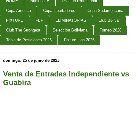
HOME
Nacional B
Division Profesional
Copa America
Copa Libertadores
Copa Sudamericana
FIXTURE
FBF
ELIMINATORIAS
Club Bolivar
Club The Strongest
Selección Boliviana
Torneo 2026
Tabla de Posiciones 2026
Fixture Liga 2026
domingo, 25 de junio de 2023
Venta de Entradas Independiente vs
Guabira