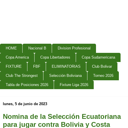
HOME
Nacional B
Division Profesional
Copa America
Copa Libertadores
Copa Sudamericana
FIXTURE
FBF
ELIMINATORIAS
Club Bolivar
Club The Strongest
Selección Boliviana
Torneo 2026
Tabla de Posiciones 2026
Fixture Liga 2026
lunes, 5 de junio de 2023
Nomina de la Selección Ecuatoriana
para jugar contra Bolivia y Costa