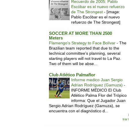
Recuerdo de 2005: Pablo
Escóbar es el nuevo refuerzo
de The Strongest
-
[image:
Pablo Escóbar es el nuevo
refuerzo de The Strongest]
SOCCER AT MORE THAN 2500
Meters
Flamengo's Strategy to Face Bolívar
-
The
Brazilian team reported that due to the
technical committee's planning, several
starting players will not travel to La Paz.
Two of them will be abse...
Club Atlético Palmaflor
Informe medico Juan Sergio
Adrian Rodríguez (Gamuza)
-
INFORME MÉDICO El Club
Atlético Palma Flor del Trópico
informa: Que el Jugador Juan
Sergio Adrian Rodríguez (Gamuza), se
encuentra con el diagnóstico d...
trar