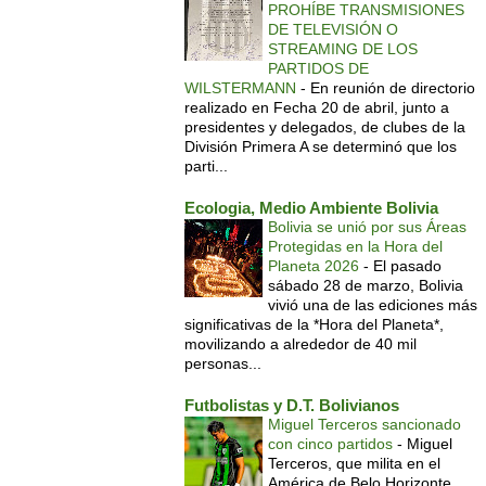
PROHÍBE TRANSMISIONES
DE TELEVISIÓN O
STREAMING DE LOS
PARTIDOS DE
WILSTERMANN
-
En reunión de directorio
realizado en Fecha 20 de abril, junto a
presidentes y delegados, de clubes de la
División Primera A se determinó que los
parti...
Ecologia, Medio Ambiente Bolivia
Bolivia se unió por sus Áreas
Protegidas en la Hora del
Planeta 2026
-
El pasado
sábado 28 de marzo, Bolivia
vivió una de las ediciones más
significativas de la *Hora del Planeta*,
movilizando a alrededor de 40 mil
personas...
Futbolistas y D.T. Bolivianos
Miguel Terceros sancionado
con cinco partidos
-
Miguel
Terceros, que milita en el
América de Belo Horizonte,