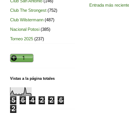
Club San Antonio
(146)
Entrada más recient
Club The Strongest
(752)
Club Wilstermann
(487)
Nacional Potosi
(385)
Torneo 2025
(237)
Vistas a la página totales
5
6
4
2
2
6
2