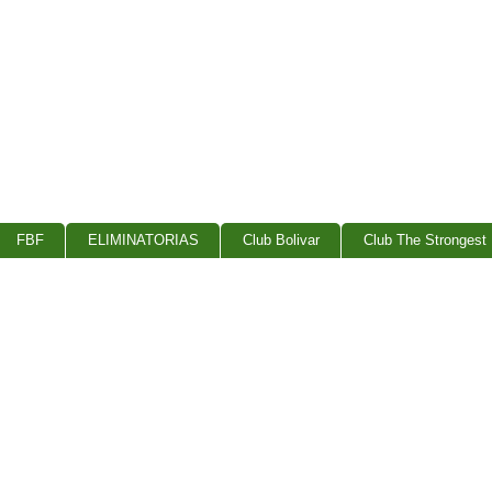
FBF
ELIMINATORIAS
Club Bolivar
Club The Strongest