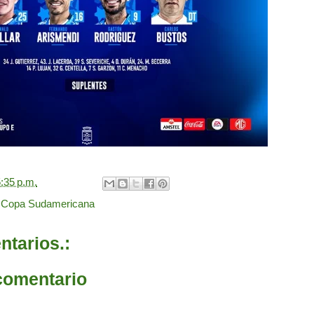
:35 p.m.
,
Copa Sudamericana
tarios.:
comentario