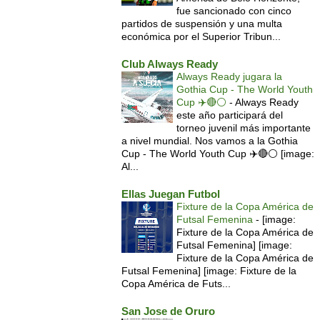
fue sancionado con cinco
partidos de suspensión y una multa
económica por el Superior Tribun...
Club Always Ready
Always Ready jugara la
Gothia Cup - The World Youth
Cup ✈️🔴⚪️
-
Always Ready
este año participará del
torneo juvenil más importante
a nivel mundial. Nos vamos a la Gothia
Cup - The World Youth Cup ✈️🔴⚪️ [image:
Al...
Ellas Juegan Futbol
Fixture de la Copa América de
Futsal Femenina
-
[image:
Fixture de la Copa América de
Futsal Femenina] [image:
Fixture de la Copa América de
Futsal Femenina] [image: Fixture de la
Copa América de Futs...
San Jose de Oruro