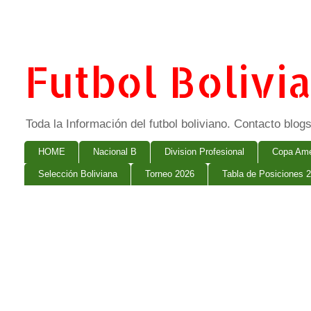
Futbol Bolivi
Toda la Información del futbol boliviano. Contacto bl
HOME
Nacional B
Division Profesional
Copa Ame
Selección Boliviana
Torneo 2026
Tabla de Posiciones 