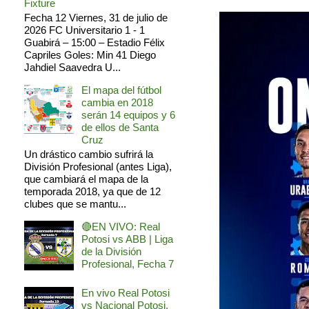
Fixture
Fecha 12 Viernes, 31 de julio de
2026 FC Universitario 1 - 1
Guabirá – 15:00 – Estadio Félix
Capriles Goles: Min 41 Diego
Jahdiel Saavedra U...
El mapa del fútbol
cambia en 2018
serán 14 equipos y 6
de ellos de Santa
Cruz
Un drástico cambio sufrirá la
División Profesional (antes Liga),
que cambiará el mapa de la
temporada 2018, ya que de 12
clubes que se mantu...
🔴EN VIVO: Real
Potosi vs ABB | Liga
de la División
Profesional, Fecha 7
En vivo Real Potosi
vs Nacional Potosi,