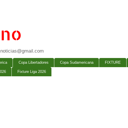
ano
ogsnoticias@gmail.com
rica
Copa Libertadores
Copa Sudamericana
FIXTURE
2026
Fixture Liga 2026