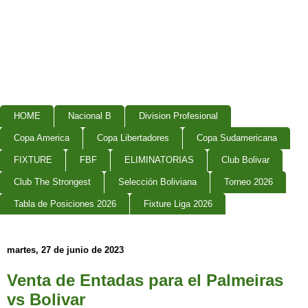
HOME
Nacional B
Division Profesional
Copa America
Copa Libertadores
Copa Sudamericana
FIXTURE
FBF
ELIMINATORIAS
Club Bolivar
Club The Strongest
Selección Boliviana
Torneo 2026
Tabla de Posiciones 2026
Fixture Liga 2026
martes, 27 de junio de 2023
Venta de Entadas para el Palmeiras
vs Bolivar