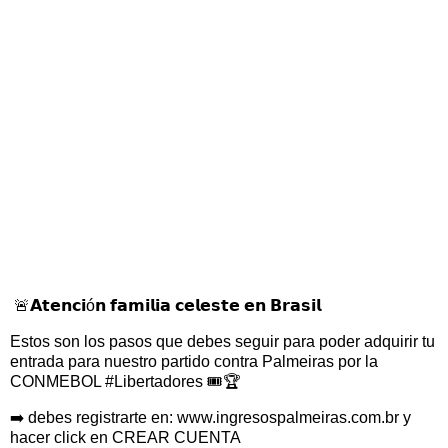
🚨𝗔𝘁𝗲𝗻𝗰𝗶ó𝗻 𝗳𝗮𝗺𝗶𝗹𝗶𝗮 𝗰𝗲𝗹𝗲𝘀𝘁𝗲 𝗲𝗻 𝗕𝗿𝗮𝘀𝗶𝗹
Estos son los pasos que debes seguir para poder adquirir tu
entrada para nuestro partido contra Palmeiras por la
CONMEBOL #Libertadores 🎟️🏆
➡️ debes registrarte en: www.ingresospalmeiras.com.br y
hacer click en CREAR CUENTA