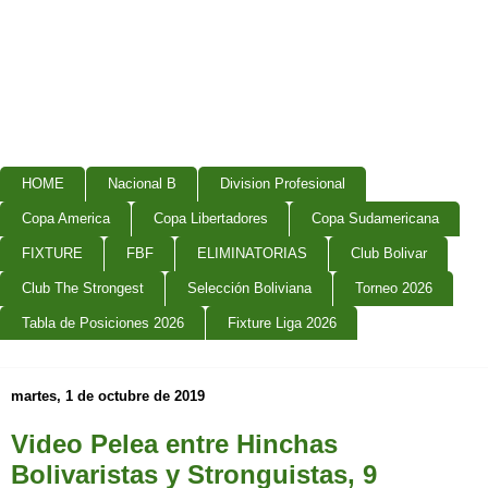
HOME
Nacional B
Division Profesional
Copa America
Copa Libertadores
Copa Sudamericana
FIXTURE
FBF
ELIMINATORIAS
Club Bolivar
Club The Strongest
Selección Boliviana
Torneo 2026
Tabla de Posiciones 2026
Fixture Liga 2026
martes, 1 de octubre de 2019
Video Pelea entre Hinchas
Bolivaristas y Stronguistas, 9