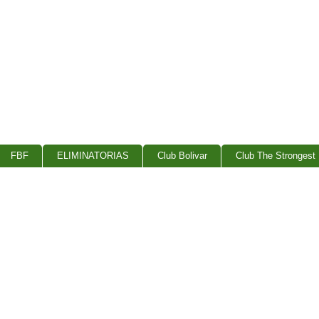
FBF
ELIMINATORIAS
Club Bolivar
Club The Strongest