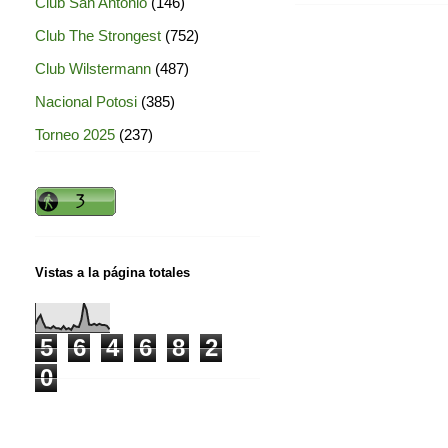
Club San Antonio
(146)
Club The Strongest
(752)
Club Wilstermann
(487)
Nacional Potosi
(385)
Torneo 2025
(237)
Vistas a la página totales
5
6
4
6
8
2
0