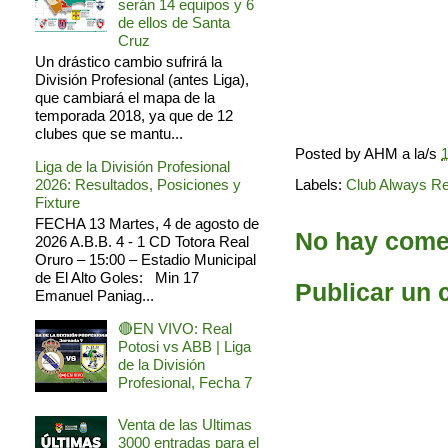
serán 14 equipos y 6
de ellos de Santa
Cruz
Un drástico cambio sufrirá la
División Profesional (antes Liga),
que cambiará el mapa de la
temporada 2018, ya que de 12
clubes que se mantu...
Posted by
AHM
a la/s
1
Liga de la División Profesional
Labels:
Club Always R
2026: Resultados, Posiciones y
Fixture
FECHA 13 Martes, 4 de agosto de
No hay comen
2026 A.B.B. 4 - 1 CD Totora Real
Oruro – 15:00 – Estadio Municipal
de El Alto Goles: Min 17
Publicar un 
Emanuel Paniag...
🔴EN VIVO: Real
Potosi vs ABB | Liga
de la División
Profesional, Fecha 7
Venta de las Ultimas
3000 entradas para el