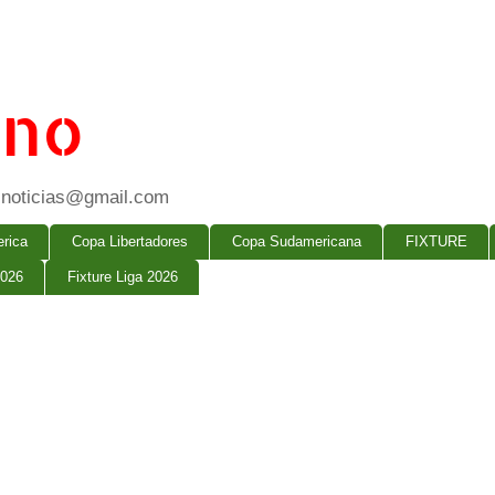
ano
ogsnoticias@gmail.com
rica
Copa Libertadores
Copa Sudamericana
FIXTURE
2026
Fixture Liga 2026