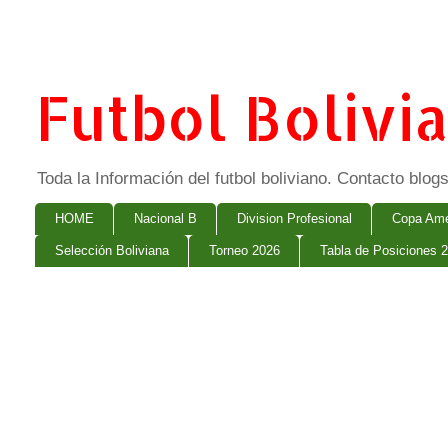
Futbol Bolivi
Toda la Información del futbol boliviano. Contacto bl
HOME
Nacional B
Division Profesional
Copa Ame
Selección Boliviana
Torneo 2026
Tabla de Posiciones 