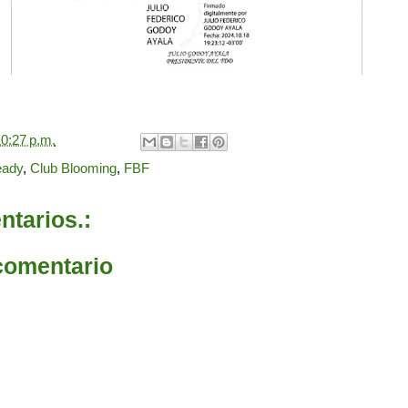
0:27 p.m.
eady
,
Club Blooming
,
FBF
tarios.:
comentario