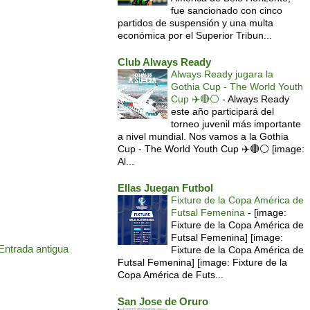
fue sancionado con cinco
partidos de suspensión y una multa
económica por el Superior Tribun...
Club Always Ready
Always Ready jugara la
Gothia Cup - The World Youth
Cup ✈️🔴⚪️
-
Always Ready
este año participará del
torneo juvenil más importante
a nivel mundial. Nos vamos a la Gothia
Cup - The World Youth Cup ✈️🔴⚪️ [image:
Al...
Ellas Juegan Futbol
Fixture de la Copa América de
Futsal Femenina
-
[image:
Fixture de la Copa América de
Futsal Femenina] [image:
Entrada antigua
Fixture de la Copa América de
Futsal Femenina] [image: Fixture de la
Copa América de Futs...
San Jose de Oruro