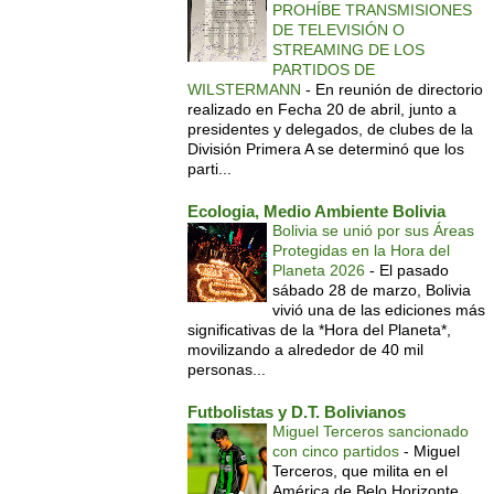
PROHÍBE TRANSMISIONES
DE TELEVISIÓN O
STREAMING DE LOS
PARTIDOS DE
WILSTERMANN
-
En reunión de directorio
realizado en Fecha 20 de abril, junto a
presidentes y delegados, de clubes de la
División Primera A se determinó que los
parti...
Ecologia, Medio Ambiente Bolivia
Bolivia se unió por sus Áreas
Protegidas en la Hora del
Planeta 2026
-
El pasado
sábado 28 de marzo, Bolivia
vivió una de las ediciones más
significativas de la *Hora del Planeta*,
movilizando a alrededor de 40 mil
personas...
Futbolistas y D.T. Bolivianos
Miguel Terceros sancionado
con cinco partidos
-
Miguel
Terceros, que milita en el
América de Belo Horizonte,