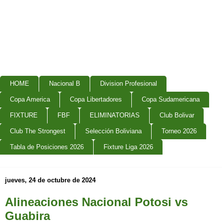
HOME
Nacional B
Division Profesional
Copa America
Copa Libertadores
Copa Sudamericana
FIXTURE
FBF
ELIMINATORIAS
Club Bolivar
Club The Strongest
Selección Boliviana
Torneo 2026
Tabla de Posiciones 2026
Fixture Liga 2026
jueves, 24 de octubre de 2024
Alineaciones Nacional Potosi vs
Guabira