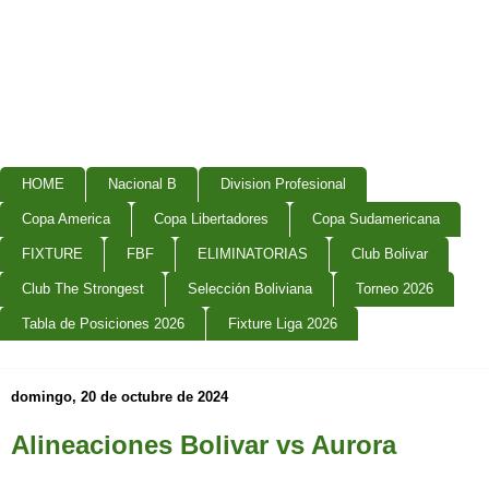
HOME
Nacional B
Division Profesional
Copa America
Copa Libertadores
Copa Sudamericana
FIXTURE
FBF
ELIMINATORIAS
Club Bolivar
Club The Strongest
Selección Boliviana
Torneo 2026
Tabla de Posiciones 2026
Fixture Liga 2026
domingo, 20 de octubre de 2024
Alineaciones Bolivar vs Aurora