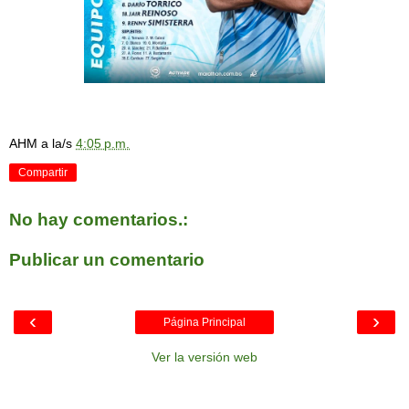
AHM
a la/s
4:05 p.m.
Compartir
No hay comentarios.:
Publicar un comentario
‹
›
Página Principal
Ver la versión web