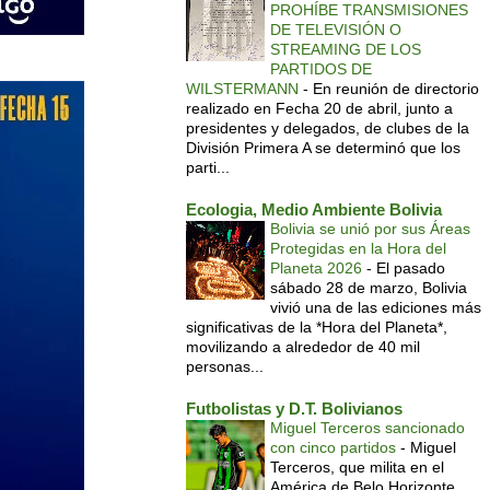
PROHÍBE TRANSMISIONES
DE TELEVISIÓN O
STREAMING DE LOS
PARTIDOS DE
WILSTERMANN
-
En reunión de directorio
realizado en Fecha 20 de abril, junto a
presidentes y delegados, de clubes de la
División Primera A se determinó que los
parti...
Ecologia, Medio Ambiente Bolivia
Bolivia se unió por sus Áreas
Protegidas en la Hora del
Planeta 2026
-
El pasado
sábado 28 de marzo, Bolivia
vivió una de las ediciones más
significativas de la *Hora del Planeta*,
movilizando a alrededor de 40 mil
personas...
Futbolistas y D.T. Bolivianos
Miguel Terceros sancionado
con cinco partidos
-
Miguel
Terceros, que milita en el
América de Belo Horizonte,