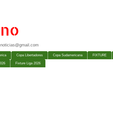
ano
ogsnoticias@gmail.com
rica
Copa Libertadores
Copa Sudamericana
FIXTURE
2026
Fixture Liga 2026