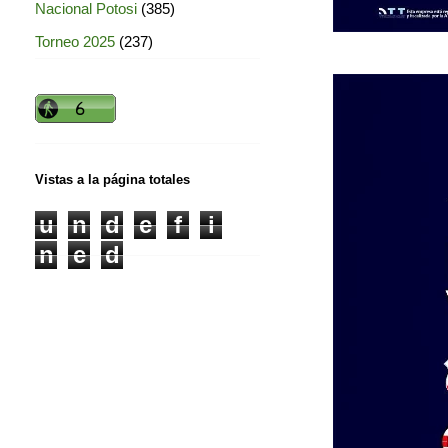
Nacional Potosi
(385)
Torneo 2025
(237)
Vistas a la página totales
u
n
d
e
f
i
n
e
d