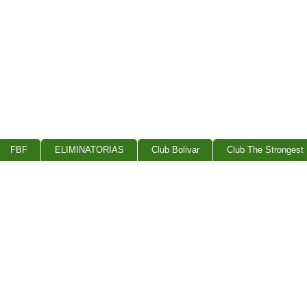
FBF
ELIMINATORIAS
Club Bolivar
Club The Strongest