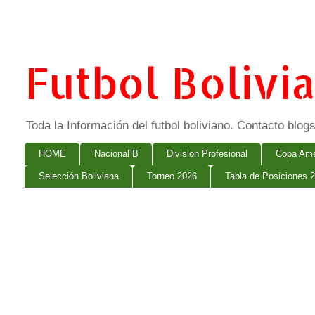
Futbol Bolivi
Toda la Información del futbol boliviano. Contacto bl
HOME
Nacional B
Division Profesional
Copa Ame
Selección Boliviana
Torneo 2026
Tabla de Posiciones 