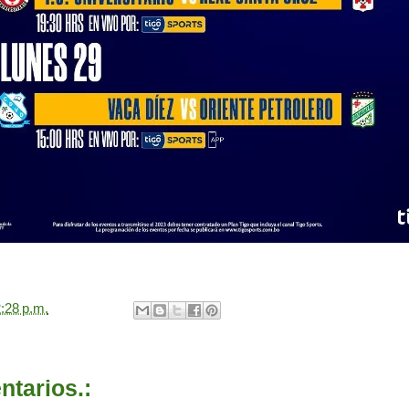
:28 p.m.
tarios.: