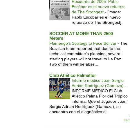
Recuerdo de 2005: Pablo
Escóbar es el nuevo refuerzo
de The Strongest
-
[image:
Pablo Escóbar es el nuevo
refuerzo de The Strongest]
SOCCER AT MORE THAN 2500
Meters
Flamengo's Strategy to Face Bolívar
-
The
Brazilian team reported that due to the
technical committee's planning, several
starting players will not travel to La Paz.
Two of them will be abse...
Club Atlético Palmaflor
Informe medico Juan Sergio
Adrian Rodríguez (Gamuza)
-
INFORME MÉDICO El Club
Atlético Palma Flor del Trópico
informa: Que el Jugador Juan
Sergio Adrian Rodríguez (Gamuza), se
encuentra con el diagnóstico d...
trar