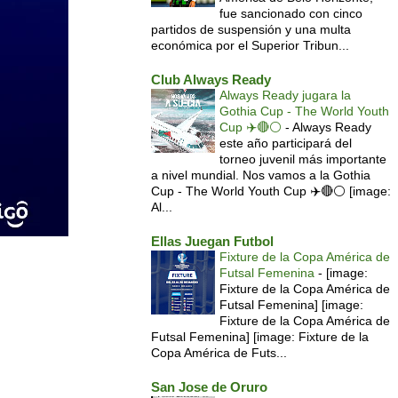
fue sancionado con cinco
partidos de suspensión y una multa
económica por el Superior Tribun...
Club Always Ready
Always Ready jugara la
Gothia Cup - The World Youth
Cup ✈️🔴⚪️
-
Always Ready
este año participará del
torneo juvenil más importante
a nivel mundial. Nos vamos a la Gothia
Cup - The World Youth Cup ✈️🔴⚪️ [image:
Al...
Ellas Juegan Futbol
Fixture de la Copa América de
Futsal Femenina
-
[image:
Fixture de la Copa América de
Futsal Femenina] [image:
Fixture de la Copa América de
Futsal Femenina] [image: Fixture de la
Copa América de Futs...
San Jose de Oruro