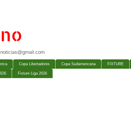
ano
ogsnoticias@gmail.com
rica
Copa Libertadores
Copa Sudamericana
FIXTURE
2026
Fixture Liga 2026