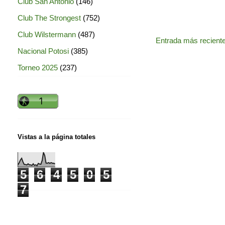
Club San Antonio
(146)
Club The Strongest
(752)
Club Wilstermann
(487)
Entrada más recient
Nacional Potosi
(385)
Torneo 2025
(237)
Vistas a la página totales
5
6
4
5
0
5
7