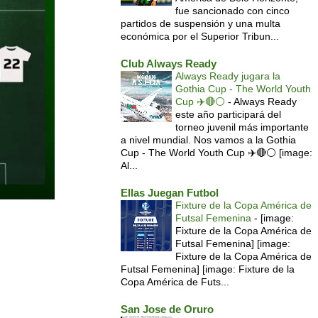
fue sancionado con cinco
partidos de suspensión y una multa
económica por el Superior Tribun...
Club Always Ready
Always Ready jugara la
Gothia Cup - The World Youth
Cup ✈️🔴⚪️
-
Always Ready
este año participará del
torneo juvenil más importante
a nivel mundial. Nos vamos a la Gothia
Cup - The World Youth Cup ✈️🔴⚪️ [image:
Al...
Ellas Juegan Futbol
Fixture de la Copa América de
Futsal Femenina
-
[image:
Fixture de la Copa América de
Futsal Femenina] [image:
Fixture de la Copa América de
Futsal Femenina] [image: Fixture de la
Copa América de Futs...
San Jose de Oruro