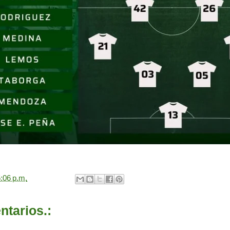
:06 p.m.
tarios.: