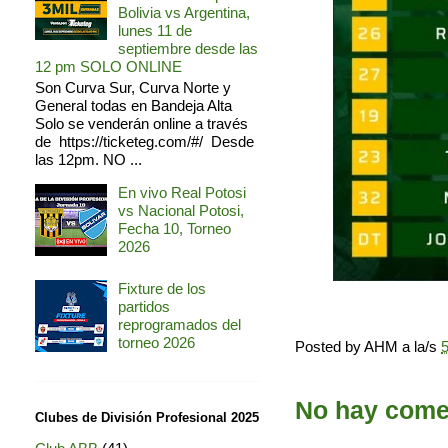
Bolivia vs Argentina,
lunes 11 de
septiembre desde las
12 pm SOLO ONLINE
Son Curva Sur, Curva Norte y
General todas en Bandeja Alta
Solo se venderán online a través
de https://ticketeg.com/#/ Desde
las 12pm. NO ...
En vivo Real Potosi
vs Nacional Potosi,
Fecha 10, Torneo
2026
Fixture de los
partidos
reprogramados del
torneo 2026
Posted by
AHM
a la/s
5
No hay comen
Clubes de División Profesional 2025