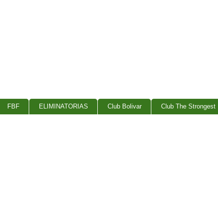
FBF
ELIMINATORIAS
Club Bolivar
Club The Strongest