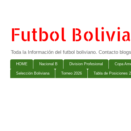
Futbol Bolivi
Toda la Información del futbol boliviano. Contacto bl
HOME
Nacional B
Division Profesional
Copa Ame
Selección Boliviana
Torneo 2026
Tabla de Posiciones 