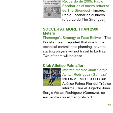
Recuerdo de 2005: Pablo
Escóbar es el nuevo refuerzo
de The Strongest
-
[image:
Pablo Escóbar es el nuevo
refuerzo de The Strongest]
SOCCER AT MORE THAN 2500
Meters
Flamengo's Strategy to Face Bolívar
-
The
Brazilian team reported that due to the
technical committee's planning, several
starting players will not travel to La Paz.
Two of them will be abse...
Club Atlético Palmaflor
Informe medico Juan Sergio
Adrian Rodríguez (Gamuza)
-
INFORME MÉDICO El Club
Atlético Palma Flor del Trópico
informa: Que el Jugador Juan
Sergio Adrian Rodríguez (Gamuza), se
encuentra con el diagnóstico d...
trar