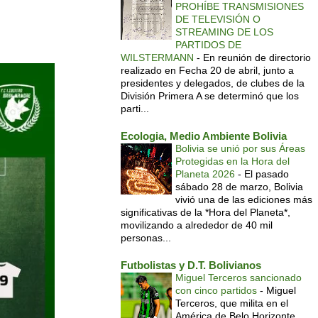
PROHÍBE TRANSMISIONES
DE TELEVISIÓN O
STREAMING DE LOS
PARTIDOS DE
WILSTERMANN
-
En reunión de directorio
realizado en Fecha 20 de abril, junto a
presidentes y delegados, de clubes de la
División Primera A se determinó que los
parti...
Ecologia, Medio Ambiente Bolivia
Bolivia se unió por sus Áreas
Protegidas en la Hora del
Planeta 2026
-
El pasado
sábado 28 de marzo, Bolivia
vivió una de las ediciones más
significativas de la *Hora del Planeta*,
movilizando a alrededor de 40 mil
personas...
Futbolistas y D.T. Bolivianos
Miguel Terceros sancionado
con cinco partidos
-
Miguel
Terceros, que milita en el
América de Belo Horizonte,