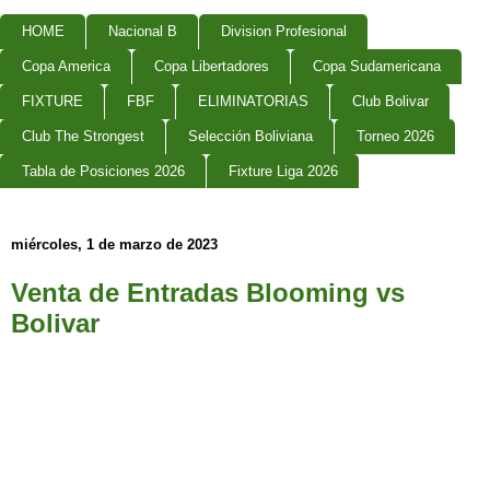
HOME
Nacional B
Division Profesional
Copa America
Copa Libertadores
Copa Sudamericana
FIXTURE
FBF
ELIMINATORIAS
Club Bolivar
Club The Strongest
Selección Boliviana
Torneo 2026
Tabla de Posiciones 2026
Fixture Liga 2026
miércoles, 1 de marzo de 2023
Venta de Entradas Blooming vs
Bolivar