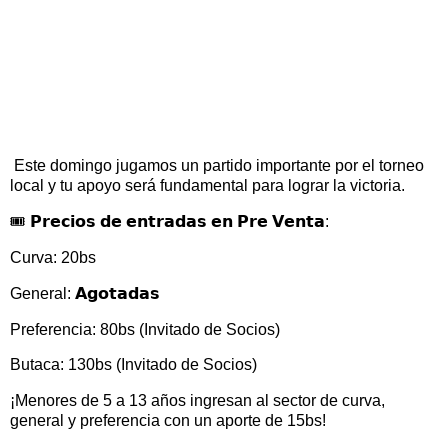
Este domingo jugamos un partido importante por el torneo
local y tu apoyo será fundamental para lograr la victoria.
🎟 𝗣𝗿𝗲𝗰𝗶𝗼𝘀 𝗱𝗲 𝗲𝗻𝘁𝗿𝗮𝗱𝗮𝘀 𝗲𝗻 𝗣𝗿𝗲 𝗩𝗲𝗻𝘁𝗮:
Curva: 20bs
General: 𝗔𝗴𝗼𝘁𝗮𝗱𝗮𝘀
Preferencia: 80bs (Invitado de Socios)
Butaca: 130bs (Invitado de Socios)
¡Menores de 5 a 13 años ingresan al sector de curva,
general y preferencia con un aporte de 15bs!