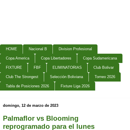
HOME
Nacional B
Division Profesional
Copa America
Copa Libertadores
Copa Sudamericana
FIXTURE
FBF
ELIMINATORIAS
Club Bolivar
Club The Strongest
Selección Boliviana
Torneo 2026
Tabla de Posiciones 2026
Fixture Liga 2026
domingo, 12 de marzo de 2023
Palmaflor vs Blooming
reprogramado para el lunes