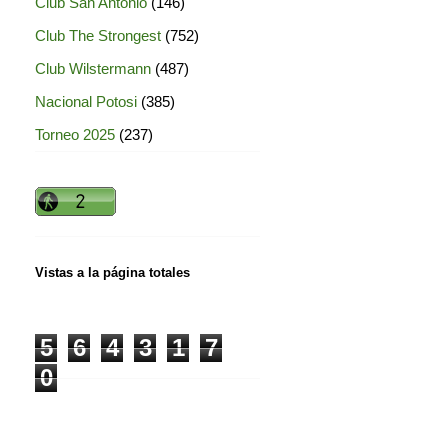
Club San Antonio
(146)
Club The Strongest
(752)
Club Wilstermann
(487)
Nacional Potosi
(385)
Torneo 2025
(237)
Vistas a la página totales
5
6
4
3
1
7
0