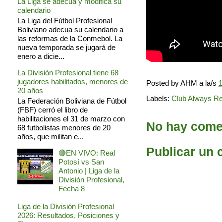
La Liga se adecua y modifica su
calendario
La Liga del Fútbol Profesional
Boliviano adecua su calendario a
las reformas de la Conmebol. La
nueva temporada se jugará de
enero a dicie...
La División Profesional tiene 68
jugadores habilitados, menores de
Posted by
AHM
a la/s
1
20 años
Labels:
Club Always R
La Federación Boliviana de Fútbol
(FBF) cerró el libro de
habilitaciones el 31 de marzo con
No hay comen
68 futbolistas menores de 20
años, que militan e...
Publicar un 
🔴EN VIVO: Real
Potosí vs San
Antonio | Liga de la
División Profesional,
Fecha 8
Liga de la División Profesional
2026: Resultados, Posiciones y