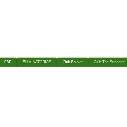
FBF
ELIMINATORIAS
Club Bolivar
Club The Strongest