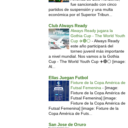
fue sancionado con cinco
partidos de suspensión y una multa
económica por el Superior Tribun...
Club Always Ready
Always Ready jugara la
Gothia Cup - The World Youth
Cup ✈️🔴⚪️
-
Always Ready
este año participará del
torneo juvenil más importante
a nivel mundial. Nos vamos a la Gothia
Cup - The World Youth Cup ✈️🔴⚪️ [image:
Al...
Ellas Juegan Futbol
Fixture de la Copa América de
Futsal Femenina
-
[image:
Fixture de la Copa América de
Futsal Femenina] [image:
Fixture de la Copa América de
Futsal Femenina] [image: Fixture de la
Copa América de Futs...
San Jose de Oruro