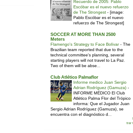
Recuerdo de 2005: Pablo
Escóbar es el nuevo refuerzo
de The Strongest
-
[image:
Pablo Escóbar es el nuevo
refuerzo de The Strongest]
SOCCER AT MORE THAN 2500
Meters
Flamengo's Strategy to Face Bolívar
-
The
Brazilian team reported that due to the
technical committee's planning, several
starting players will not travel to La Paz.
Two of them will be abse...
Club Atlético Palmaflor
Informe medico Juan Sergio
Adrian Rodríguez (Gamuza)
-
INFORME MÉDICO El Club
Atlético Palma Flor del Trópico
informa: Que el Jugador Juan
Sergio Adrian Rodríguez (Gamuza), se
encuentra con el diagnóstico d...
trar