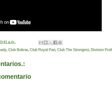
0:41 a.m.
eady
,
Club Bolivar
,
Club Royal Pari
,
Club The Strongest
,
Division Prof
tarios.:
comentario