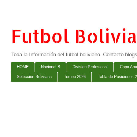
Futbol Bolivi
Toda la Información del futbol boliviano. Contacto bl
HOME
Nacional B
Division Profesional
Copa Ame
Selección Boliviana
Torneo 2026
Tabla de Posiciones 