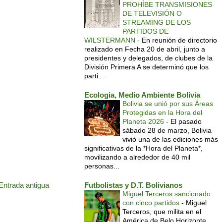
PROHÍBE TRANSMISIONES
DE TELEVISIÓN O
STREAMING DE LOS
PARTIDOS DE
WILSTERMANN
-
En reunión de directorio
realizado en Fecha 20 de abril, junto a
presidentes y delegados, de clubes de la
División Primera A se determinó que los
parti...
Ecologia, Medio Ambiente Bolivia
Bolivia se unió por sus Áreas
Protegidas en la Hora del
Planeta 2026
-
El pasado
sábado 28 de marzo, Bolivia
vivió una de las ediciones más
significativas de la *Hora del Planeta*,
movilizando a alrededor de 40 mil
personas...
Entrada antigua
Futbolistas y D.T. Bolivianos
Miguel Terceros sancionado
con cinco partidos
-
Miguel
Terceros, que milita en el
América de Belo Horizonte,