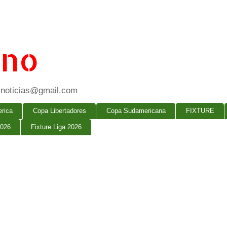
ano
ogsnoticias@gmail.com
rica
Copa Libertadores
Copa Sudamericana
FIXTURE
2026
Fixture Liga 2026