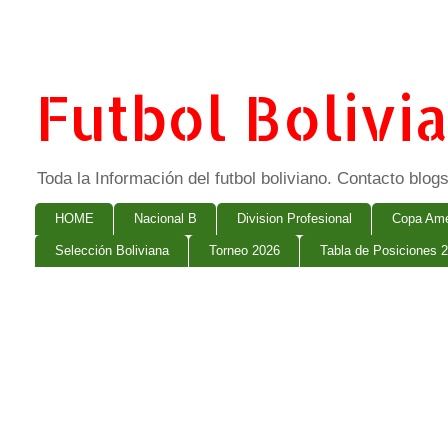
Futbol Bolivi
Toda la Información del futbol boliviano. Contacto bl
HOME
Nacional B
Division Profesional
Copa Ame
Selección Boliviana
Torneo 2026
Tabla de Posiciones 