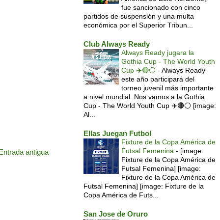
fue sancionado con cinco
partidos de suspensión y una multa
económica por el Superior Tribun...
Club Always Ready
Always Ready jugara la
Gothia Cup - The World Youth
Cup ✈️🔴⚪️
-
Always Ready
este año participará del
torneo juvenil más importante
a nivel mundial. Nos vamos a la Gothia
Cup - The World Youth Cup ✈️🔴⚪️ [image:
Al...
Ellas Juegan Futbol
Fixture de la Copa América de
Futsal Femenina
-
[image:
Entrada antigua
Fixture de la Copa América de
Futsal Femenina] [image:
Fixture de la Copa América de
Futsal Femenina] [image: Fixture de la
Copa América de Futs...
San Jose de Oruro