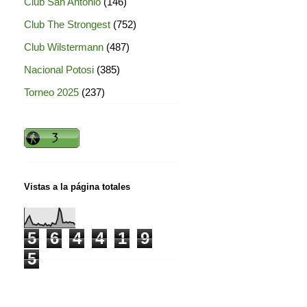
Club San Antonio
(146)
Club The Strongest
(752)
Club Wilstermann
(487)
Nacional Potosi
(385)
Torneo 2025
(237)
Vistas a la página totales
5
6
4
4
1
9
5