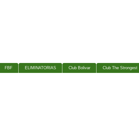
FBF
ELIMINATORIAS
Club Bolivar
Club The Strongest