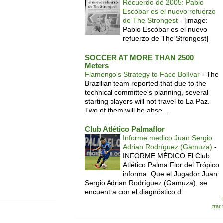
Recuerdo de 2005: Pablo
Escóbar es el nuevo refuerzo
de The Strongest
-
[image:
Pablo Escóbar es el nuevo
refuerzo de The Strongest]
SOCCER AT MORE THAN 2500
Meters
Flamengo's Strategy to Face Bolívar
-
The
Brazilian team reported that due to the
technical committee's planning, several
starting players will not travel to La Paz.
Two of them will be abse...
Club Atlético Palmaflor
Informe medico Juan Sergio
Adrian Rodríguez (Gamuza)
-
INFORME MÉDICO El Club
Atlético Palma Flor del Trópico
informa: Que el Jugador Juan
Sergio Adrian Rodríguez (Gamuza), se
encuentra con el diagnóstico d...
trar