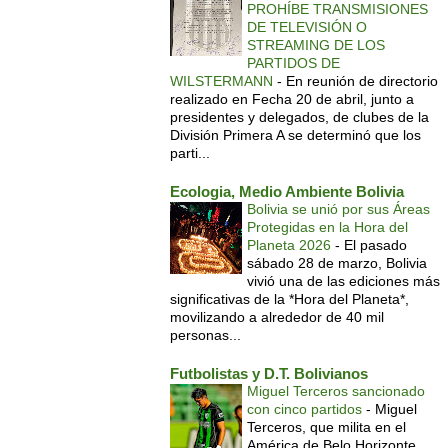
PROHÍBE TRANSMISIONES
DE TELEVISIÓN O
STREAMING DE LOS
PARTIDOS DE
WILSTERMANN
-
En reunión de directorio
realizado en Fecha 20 de abril, junto a
presidentes y delegados, de clubes de la
División Primera A se determinó que los
parti...
Ecologia, Medio Ambiente Bolivia
Bolivia se unió por sus Áreas
Protegidas en la Hora del
Planeta 2026
-
El pasado
sábado 28 de marzo, Bolivia
vivió una de las ediciones más
significativas de la *Hora del Planeta*,
movilizando a alrededor de 40 mil
personas...
Futbolistas y D.T. Bolivianos
Miguel Terceros sancionado
con cinco partidos
-
Miguel
Terceros, que milita en el
América de Belo Horizonte,