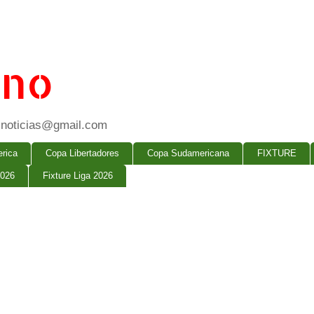
ano
ogsnoticias@gmail.com
rica
Copa Libertadores
Copa Sudamericana
FIXTURE
2026
Fixture Liga 2026