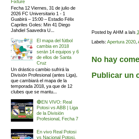
Fixture
Fecha 12 Viernes, 31 de julio de
2026 FC Universitario 1 - 1
Guabirá – 15:00 – Estadio Félix
Capriles Goles: Min 41 Diego
Jahdiel Saavedra U...
Posted by
AHM
a la/s
3
El mapa del fútbol
Labels:
Apertura 2020
,
cambia en 2018
serán 14 equipos y 6
de ellos de Santa
No hay comen
Cruz
Un drástico cambio sufrirá la
Publicar un 
División Profesional (antes Liga),
que cambiará el mapa de la
temporada 2018, ya que de 12
clubes que se mantu...
🔴EN VIVO: Real
Potosi vs ABB | Liga
de la División
Profesional, Fecha 7
En vivo Real Potosi
vs Nacional Potosi,