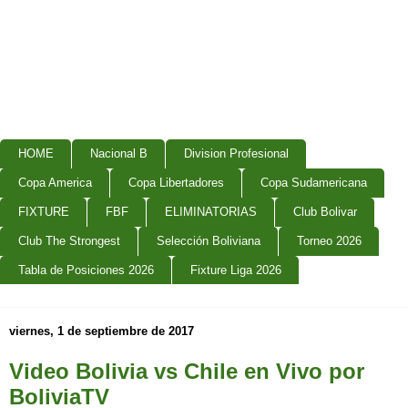
HOME
Nacional B
Division Profesional
Copa America
Copa Libertadores
Copa Sudamericana
FIXTURE
FBF
ELIMINATORIAS
Club Bolivar
Club The Strongest
Selección Boliviana
Torneo 2026
Tabla de Posiciones 2026
Fixture Liga 2026
viernes, 1 de septiembre de 2017
Video Bolivia vs Chile en Vivo por
BoliviaTV