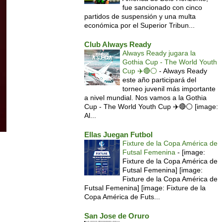
fue sancionado con cinco
partidos de suspensión y una multa
económica por el Superior Tribun...
Club Always Ready
Always Ready jugara la
Gothia Cup - The World Youth
Cup ✈️🔴⚪️
-
Always Ready
este año participará del
torneo juvenil más importante
a nivel mundial. Nos vamos a la Gothia
Cup - The World Youth Cup ✈️🔴⚪️ [image:
Al...
Ellas Juegan Futbol
Fixture de la Copa América de
Futsal Femenina
-
[image:
Fixture de la Copa América de
Futsal Femenina] [image:
Fixture de la Copa América de
Futsal Femenina] [image: Fixture de la
Copa América de Futs...
San Jose de Oruro