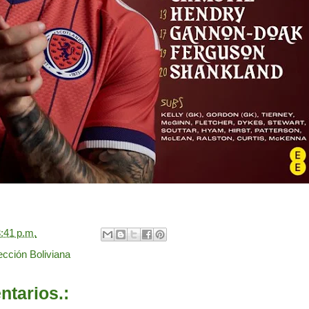
:41 p.m.
ección Boliviana
tarios.: