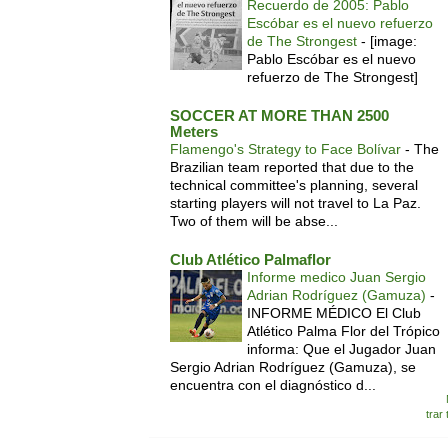
Recuerdo de 2005: Pablo
Escóbar es el nuevo refuerzo
de The Strongest
-
[image:
Pablo Escóbar es el nuevo
refuerzo de The Strongest]
SOCCER AT MORE THAN 2500
Meters
Flamengo's Strategy to Face Bolívar
-
The
Brazilian team reported that due to the
technical committee's planning, several
starting players will not travel to La Paz.
Two of them will be abse...
Club Atlético Palmaflor
Informe medico Juan Sergio
Adrian Rodríguez (Gamuza)
-
INFORME MÉDICO El Club
Atlético Palma Flor del Trópico
informa: Que el Jugador Juan
Sergio Adrian Rodríguez (Gamuza), se
encuentra con el diagnóstico d...
trar