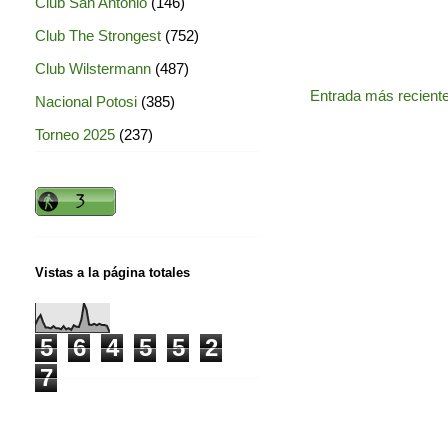
Club San Antonio
(146)
Club The Strongest
(752)
Club Wilstermann
(487)
Entrada más recient
Nacional Potosi
(385)
Torneo 2025
(237)
Vistas a la página totales
5
6
4
5
5
2
7