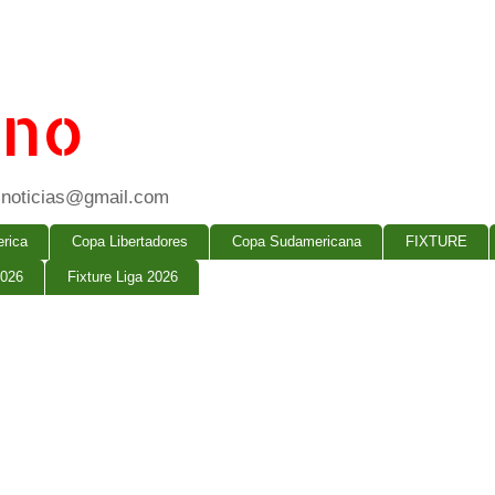
ano
ogsnoticias@gmail.com
rica
Copa Libertadores
Copa Sudamericana
FIXTURE
2026
Fixture Liga 2026