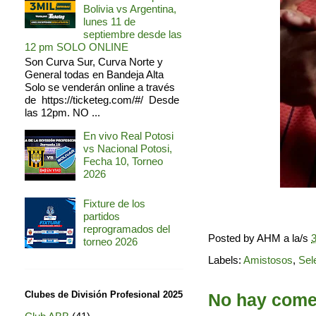
Bolivia vs Argentina,
lunes 11 de
septiembre desde las
12 pm SOLO ONLINE
Son Curva Sur, Curva Norte y
General todas en Bandeja Alta
Solo se venderán online a través
de https://ticketeg.com/#/ Desde
las 12pm. NO ...
En vivo Real Potosi
vs Nacional Potosi,
Fecha 10, Torneo
2026
Fixture de los
partidos
reprogramados del
Posted by
AHM
a la/s
3
torneo 2026
Labels:
Amistosos
,
Sel
Clubes de División Profesional 2025
No hay comen