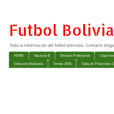
Futbol Bolivi
Toda la Información del futbol boliviano. Contacto bl
HOME
Nacional B
Division Profesional
Copa Ame
Selección Boliviana
Torneo 2026
Tabla de Posiciones 