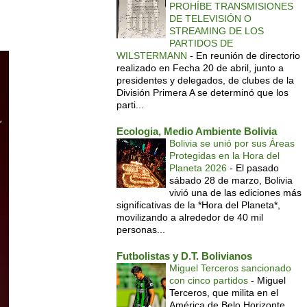
PROHÍBE TRANSMISIONES
DE TELEVISIÓN O
STREAMING DE LOS
PARTIDOS DE
WILSTERMANN
-
En reunión de directorio
realizado en Fecha 20 de abril, junto a
presidentes y delegados, de clubes de la
División Primera A se determinó que los
parti...
Ecologia, Medio Ambiente Bolivia
Bolivia se unió por sus Áreas
Protegidas en la Hora del
Planeta 2026
-
El pasado
sábado 28 de marzo, Bolivia
vivió una de las ediciones más
significativas de la *Hora del Planeta*,
movilizando a alrededor de 40 mil
personas...
Futbolistas y D.T. Bolivianos
Miguel Terceros sancionado
con cinco partidos
-
Miguel
Terceros, que milita en el
América de Belo Horizonte,