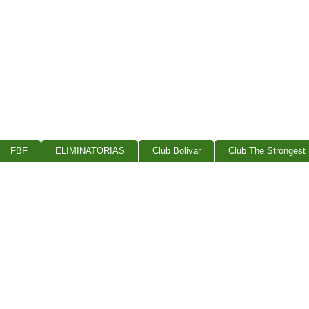
FBF
ELIMINATORIAS
Club Bolivar
Club The Strongest