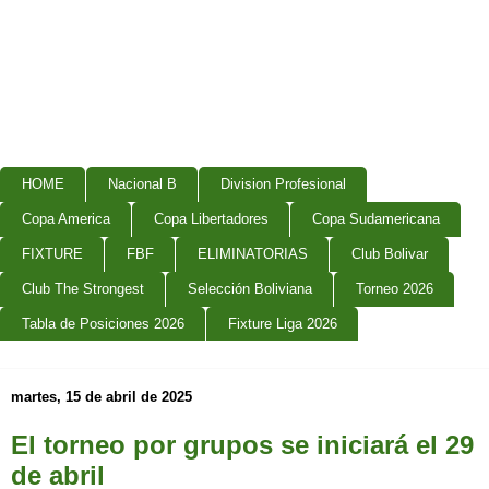
HOME
Nacional B
Division Profesional
Copa America
Copa Libertadores
Copa Sudamericana
FIXTURE
FBF
ELIMINATORIAS
Club Bolivar
Club The Strongest
Selección Boliviana
Torneo 2026
Tabla de Posiciones 2026
Fixture Liga 2026
martes, 15 de abril de 2025
El torneo por grupos se iniciará el 29
de abril