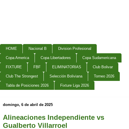
HOME
Nacional B
Division Profesional
Copa America
Copa Libertadores
Copa Sudamericana
FIXTURE
FBF
ELIMINATORIAS
Club Bolivar
Club The Strongest
Selección Boliviana
Torneo 2026
Tabla de Posiciones 2026
Fixture Liga 2026
domingo, 6 de abril de 2025
Alineaciones Independiente vs
Gualberto Villarroel