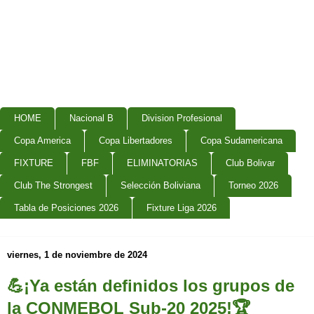
HOME
Nacional B
Division Profesional
Copa America
Copa Libertadores
Copa Sudamericana
FIXTURE
FBF
ELIMINATORIAS
Club Bolivar
Club The Strongest
Selección Boliviana
Torneo 2026
Tabla de Posiciones 2026
Fixture Liga 2026
viernes, 1 de noviembre de 2024
💪¡Ya están definidos los grupos de
la CONMEBOL Sub-20 2025!🏆