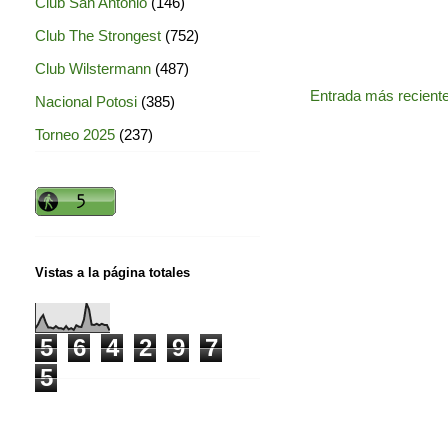
Club San Antonio
(146)
Club The Strongest
(752)
Club Wilstermann
(487)
Entrada más recient
Nacional Potosi
(385)
Torneo 2025
(237)
Vistas a la página totales
5
6
4
2
9
7
5