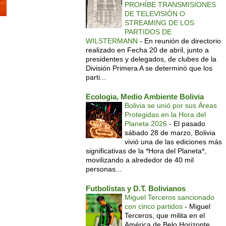
PROHÍBE TRANSMISIONES
DE TELEVISIÓN O
STREAMING DE LOS
PARTIDOS DE
WILSTERMANN
-
En reunión de directorio
realizado en Fecha 20 de abril, junto a
presidentes y delegados, de clubes de la
División Primera A se determinó que los
parti...
Ecologia, Medio Ambiente Bolivia
Bolivia se unió por sus Áreas
Protegidas en la Hora del
Planeta 2026
-
El pasado
sábado 28 de marzo, Bolivia
vivió una de las ediciones más
significativas de la *Hora del Planeta*,
movilizando a alrededor de 40 mil
personas...
Futbolistas y D.T. Bolivianos
Miguel Terceros sancionado
con cinco partidos
-
Miguel
Terceros, que milita en el
América de Belo Horizonte,