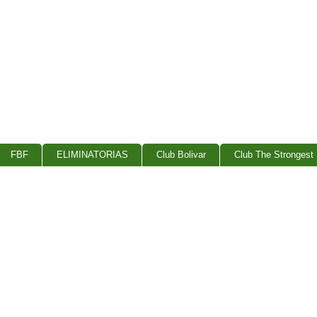
FBF
ELIMINATORIAS
Club Bolivar
Club The Strongest