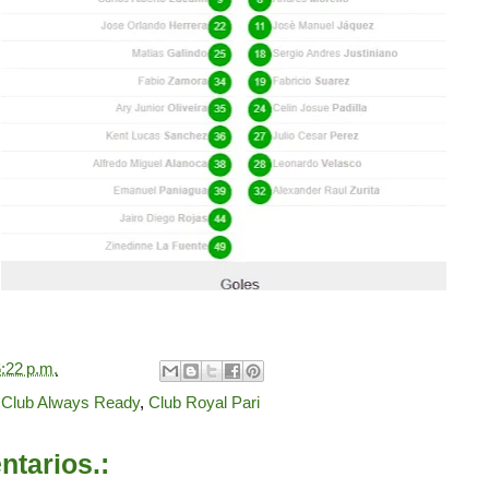
:22 p.m.
,
Club Always Ready
,
Club Royal Pari
tarios.: