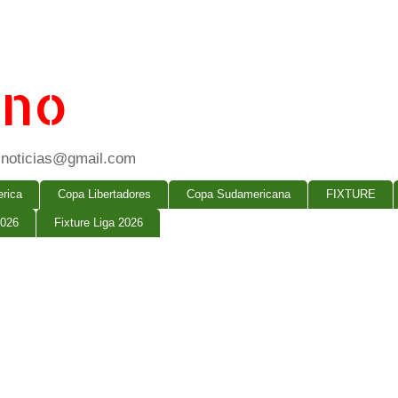
ano
ogsnoticias@gmail.com
rica
Copa Libertadores
Copa Sudamericana
FIXTURE
2026
Fixture Liga 2026