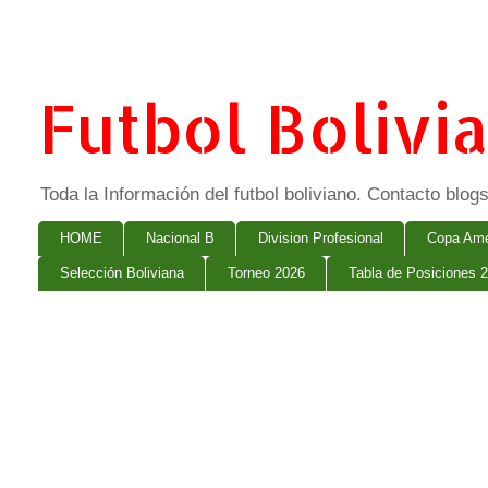
Futbol Bolivi
Toda la Información del futbol boliviano. Contacto bl
HOME
Nacional B
Division Profesional
Copa Ame
Selección Boliviana
Torneo 2026
Tabla de Posiciones 