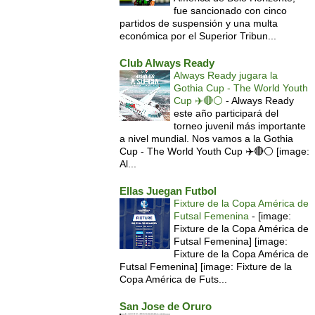
fue sancionado con cinco
partidos de suspensión y una multa
económica por el Superior Tribun...
Club Always Ready
Always Ready jugara la
Gothia Cup - The World Youth
Cup ✈️🔴⚪️
-
Always Ready
este año participará del
torneo juvenil más importante
a nivel mundial. Nos vamos a la Gothia
Cup - The World Youth Cup ✈️🔴⚪️ [image:
Al...
Ellas Juegan Futbol
Fixture de la Copa América de
Futsal Femenina
-
[image:
Fixture de la Copa América de
Futsal Femenina] [image:
Fixture de la Copa América de
Futsal Femenina] [image: Fixture de la
Copa América de Futs...
San Jose de Oruro