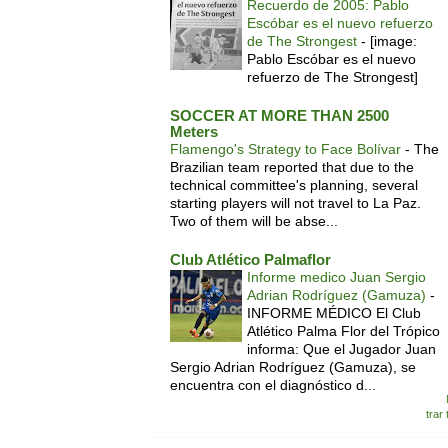
Recuerdo de 2005: Pablo
Escóbar es el nuevo refuerzo
de The Strongest
-
[image:
Pablo Escóbar es el nuevo
refuerzo de The Strongest]
SOCCER AT MORE THAN 2500
Meters
Flamengo's Strategy to Face Bolívar
-
The
Brazilian team reported that due to the
technical committee's planning, several
starting players will not travel to La Paz.
Two of them will be abse...
Club Atlético Palmaflor
Informe medico Juan Sergio
Adrian Rodríguez (Gamuza)
-
INFORME MÉDICO El Club
Atlético Palma Flor del Trópico
informa: Que el Jugador Juan
Sergio Adrian Rodríguez (Gamuza), se
encuentra con el diagnóstico d...
trar