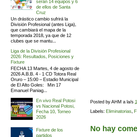
serán 14 equipos y 6
de ellos de Santa
Cruz
Un drástico cambio sufrirá la
División Profesional (antes Liga),
que cambiará el mapa de la
temporada 2018, ya que de 12
clubes que se mantu...
Liga de la División Profesional
2026: Resultados, Posiciones y
Fixture
FECHA 13 Martes, 4 de agosto de
2026 A.B.B. 4 - 1 CD Totora Real
Oruro – 15:00 – Estadio Municipal
de El Alto Goles: Min 17
Emanuel Paniag...
En vivo Real Potosi
Posted by
AHM
a la/s
1
vs Nacional Potosi,
Labels:
Eliminatorias
,
F
Fecha 10, Torneo
2026
No hay comen
Fixture de los
partidos