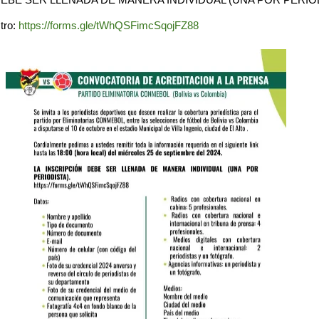
stro:
https://forms.gle/tWhQSFimcSqojFZ88