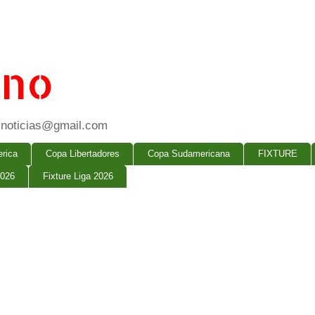
ano
ogsnoticias@gmail.com
rica
Copa Libertadores
Copa Sudamericana
FIXTURE
2026
Fixture Liga 2026