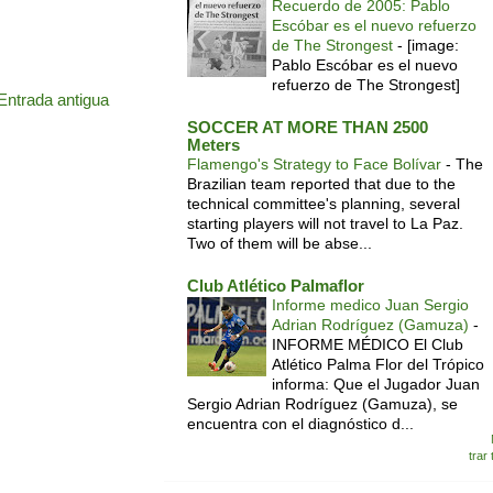
Recuerdo de 2005: Pablo
Escóbar es el nuevo refuerzo
de The Strongest
-
[image:
Pablo Escóbar es el nuevo
refuerzo de The Strongest]
Entrada antigua
SOCCER AT MORE THAN 2500
Meters
Flamengo's Strategy to Face Bolívar
-
The
Brazilian team reported that due to the
technical committee's planning, several
starting players will not travel to La Paz.
Two of them will be abse...
Club Atlético Palmaflor
Informe medico Juan Sergio
Adrian Rodríguez (Gamuza)
-
INFORME MÉDICO El Club
Atlético Palma Flor del Trópico
informa: Que el Jugador Juan
Sergio Adrian Rodríguez (Gamuza), se
encuentra con el diagnóstico d...
trar