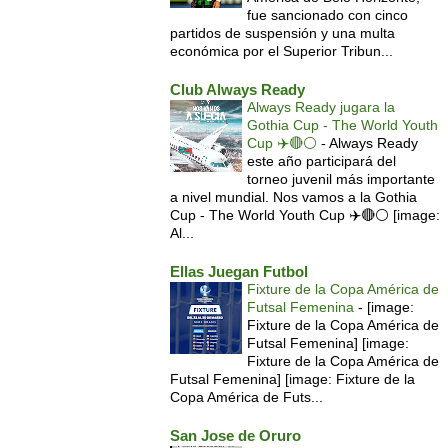
fue sancionado con cinco
partidos de suspensión y una multa
económica por el Superior Tribun...
Club Always Ready
Always Ready jugara la
Gothia Cup - The World Youth
Cup ✈️🔴⚪️
-
Always Ready
este año participará del
torneo juvenil más importante
a nivel mundial. Nos vamos a la Gothia
Cup - The World Youth Cup ✈️🔴⚪️ [image:
Al...
Ellas Juegan Futbol
Fixture de la Copa América de
Futsal Femenina
-
[image:
Fixture de la Copa América de
Futsal Femenina] [image:
Fixture de la Copa América de
Futsal Femenina] [image: Fixture de la
Copa América de Futs...
San Jose de Oruro