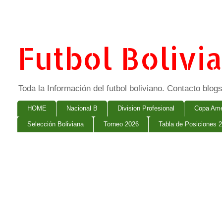
Futbol Bolivi
Toda la Información del futbol boliviano. Contacto bl
HOME
Nacional B
Division Profesional
Copa Ame
Selección Boliviana
Torneo 2026
Tabla de Posiciones 