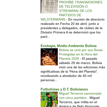
PROHÍBE TRANSMISIONES
DE TELEVISIÓN O
STREAMING DE LOS
PARTIDOS DE
WILSTERMANN
-
En reunión de directorio
realizado en Fecha 20 de abril, junto a
presidentes y delegados, de clubes de la
División Primera A se determinó que los
parti...
Ecologia, Medio Ambiente Bolivia
Bolivia se unió por sus Áreas
Protegidas en la Hora del
Planeta 2026
-
El pasado
sábado 28 de marzo, Bolivia
vivió una de las ediciones más
significativas de la *Hora del Planeta*,
movilizando a alrededor de 40 mil
personas...
Futbolistas y D.T. Bolivianos
Miguel Terceros sancionado
con cinco partidos
-
Miguel
Terceros, que milita en el
América de Belo Horizonte,