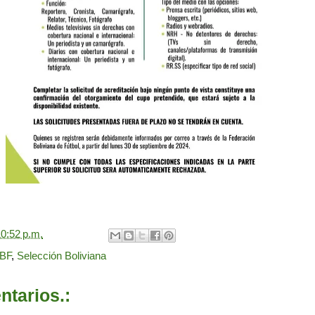
0:52 p.m.
BF
,
Selección Boliviana
tarios.: