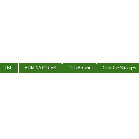
FBF
ELIMINATORIAS
Club Bolivar
Club The Strongest