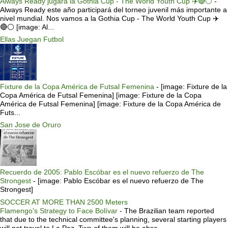
Always Ready jugara la Gothia Cup - The World Youth Cup ✈️🔴⚪️
-
Always Ready este año participará del torneo juvenil más importante a
nivel mundial. Nos vamos a la Gothia Cup - The World Youth Cup ✈️
🔴⚪️ [image: Al...
Ellas Juegan Futbol
Fixture de la Copa América de Futsal Femenina
-
[image: Fixture de la
Copa América de Futsal Femenina] [image: Fixture de la Copa
América de Futsal Femenina] [image: Fixture de la Copa América de
Futs...
San Jose de Oruro
Recuerdo de 2005: Pablo Escóbar es el nuevo refuerzo de The
Strongest
-
[image: Pablo Escóbar es el nuevo refuerzo de The
Strongest]
SOCCER AT MORE THAN 2500 Meters
Flamengo's Strategy to Face Bolívar
-
The Brazilian team reported
that due to the technical committee's planning, several starting players
will not travel to La Paz. Two of them will be abse...