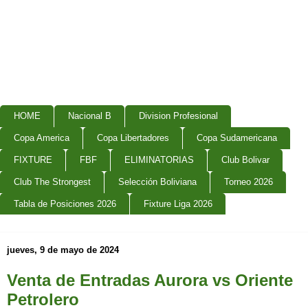
HOME
Nacional B
Division Profesional
Copa America
Copa Libertadores
Copa Sudamericana
FIXTURE
FBF
ELIMINATORIAS
Club Bolivar
Club The Strongest
Selección Boliviana
Torneo 2026
Tabla de Posiciones 2026
Fixture Liga 2026
jueves, 9 de mayo de 2024
Venta de Entradas Aurora vs Oriente
Petrolero