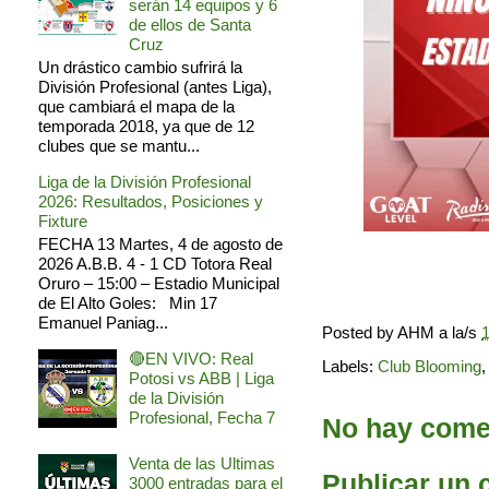
serán 14 equipos y 6
de ellos de Santa
Cruz
Un drástico cambio sufrirá la
División Profesional (antes Liga),
que cambiará el mapa de la
temporada 2018, ya que de 12
clubes que se mantu...
Liga de la División Profesional
2026: Resultados, Posiciones y
Fixture
FECHA 13 Martes, 4 de agosto de
2026 A.B.B. 4 - 1 CD Totora Real
Oruro – 15:00 – Estadio Municipal
de El Alto Goles: Min 17
Emanuel Paniag...
Posted by
AHM
a la/s
1
🔴EN VIVO: Real
Labels:
Club Blooming
Potosi vs ABB | Liga
de la División
Profesional, Fecha 7
No hay comen
Venta de las Ultimas
Publicar un 
3000 entradas para el