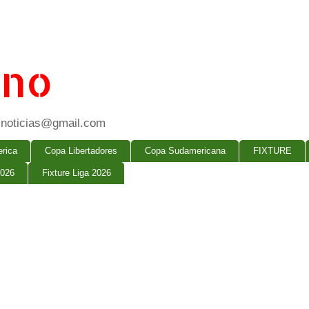
ano
ogsnoticias@gmail.com
rica
Copa Libertadores
Copa Sudamericana
FIXTURE
2026
Fixture Liga 2026