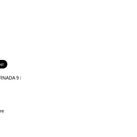
RNADA 9 ❕
re