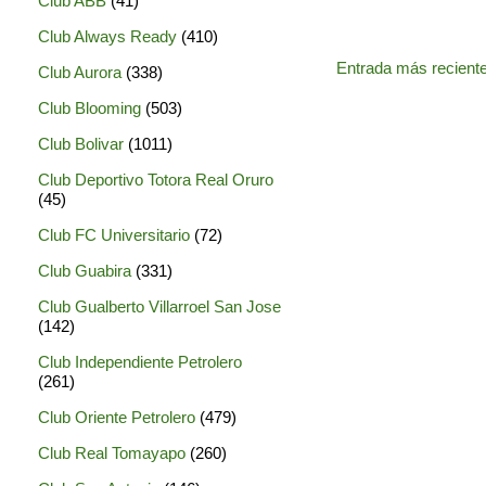
Club ABB
(41)
Club Always Ready
(410)
Entrada más recient
Club Aurora
(338)
Club Blooming
(503)
Club Bolivar
(1011)
Club Deportivo Totora Real Oruro
(45)
Club FC Universitario
(72)
Club Guabira
(331)
Club Gualberto Villarroel San Jose
(142)
Club Independiente Petrolero
(261)
Club Oriente Petrolero
(479)
Club Real Tomayapo
(260)