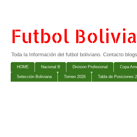
Futbol Bolivi
Toda la Información del futbol boliviano. Contacto bl
HOME
Nacional B
Division Profesional
Copa Ame
Selección Boliviana
Torneo 2026
Tabla de Posiciones 