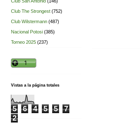
Club San Antonio
(146)
Club The Strongest
(752)
Club Wilstermann
(487)
Nacional Potosi
(385)
Torneo 2025
(237)
Vistas a la página totales
5
6
4
5
5
7
2