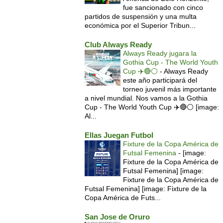
fue sancionado con cinco
partidos de suspensión y una multa
económica por el Superior Tribun...
Club Always Ready
Always Ready jugara la
Gothia Cup - The World Youth
Cup ✈️🔴⚪️
-
Always Ready
este año participará del
torneo juvenil más importante
a nivel mundial. Nos vamos a la Gothia
Cup - The World Youth Cup ✈️🔴⚪️ [image:
Al...
Ellas Juegan Futbol
Fixture de la Copa América de
Futsal Femenina
-
[image:
Fixture de la Copa América de
Futsal Femenina] [image:
Fixture de la Copa América de
Futsal Femenina] [image: Fixture de la
Copa América de Futs...
San Jose de Oruro