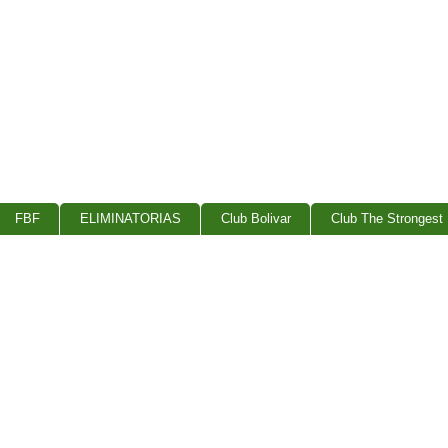
FBF
ELIMINATORIAS
Club Bolivar
Club The Strongest