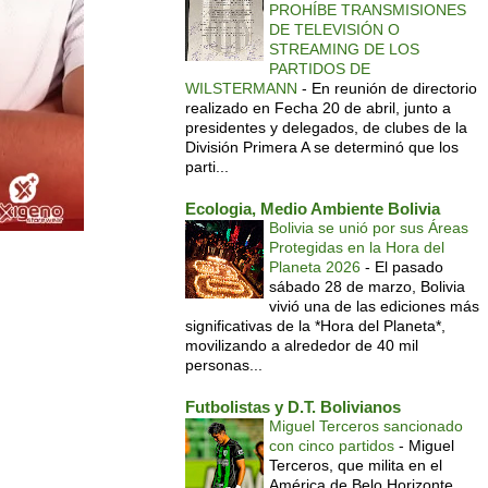
PROHÍBE TRANSMISIONES
DE TELEVISIÓN O
STREAMING DE LOS
PARTIDOS DE
WILSTERMANN
-
En reunión de directorio
realizado en Fecha 20 de abril, junto a
presidentes y delegados, de clubes de la
División Primera A se determinó que los
parti...
Ecologia, Medio Ambiente Bolivia
Bolivia se unió por sus Áreas
Protegidas en la Hora del
Planeta 2026
-
El pasado
sábado 28 de marzo, Bolivia
vivió una de las ediciones más
significativas de la *Hora del Planeta*,
movilizando a alrededor de 40 mil
personas...
Futbolistas y D.T. Bolivianos
Miguel Terceros sancionado
con cinco partidos
-
Miguel
Terceros, que milita en el
América de Belo Horizonte,