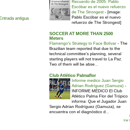
Recuerdo de 2005: Pablo
Escóbar es el nuevo refuerzo
de The Strongest
-
[image:
Pablo Escóbar es el nuevo
Entrada antigua
refuerzo de The Strongest]
SOCCER AT MORE THAN 2500
Meters
Flamengo's Strategy to Face Bolívar
-
The
Brazilian team reported that due to the
technical committee's planning, several
starting players will not travel to La Paz.
Two of them will be abse...
Club Atlético Palmaflor
Informe medico Juan Sergio
Adrian Rodríguez (Gamuza)
-
INFORME MÉDICO El Club
Atlético Palma Flor del Trópico
informa: Que el Jugador Juan
Sergio Adrian Rodríguez (Gamuza), se
encuentra con el diagnóstico d...
trar