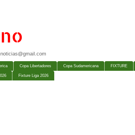
ano
ogsnoticias@gmail.com
rica
Copa Libertadores
Copa Sudamericana
FIXTURE
2026
Fixture Liga 2026