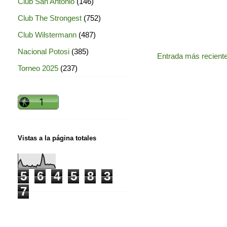
Club San Antonio
(146)
Club The Strongest
(752)
Club Wilstermann
(487)
Nacional Potosi
(385)
Entrada más recient
Torneo 2025
(237)
Vistas a la página totales
5
6
4
5
8
3
7