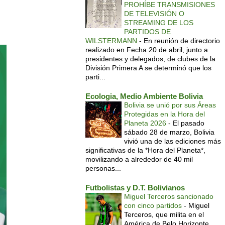
PROHÍBE TRANSMISIONES
DE TELEVISIÓN O
STREAMING DE LOS
PARTIDOS DE
WILSTERMANN
-
En reunión de directorio
realizado en Fecha 20 de abril, junto a
presidentes y delegados, de clubes de la
División Primera A se determinó que los
parti...
Ecologia, Medio Ambiente Bolivia
Bolivia se unió por sus Áreas
Protegidas en la Hora del
Planeta 2026
-
El pasado
sábado 28 de marzo, Bolivia
vivió una de las ediciones más
significativas de la *Hora del Planeta*,
movilizando a alrededor de 40 mil
personas...
Futbolistas y D.T. Bolivianos
Miguel Terceros sancionado
con cinco partidos
-
Miguel
Terceros, que milita en el
América de Belo Horizonte,