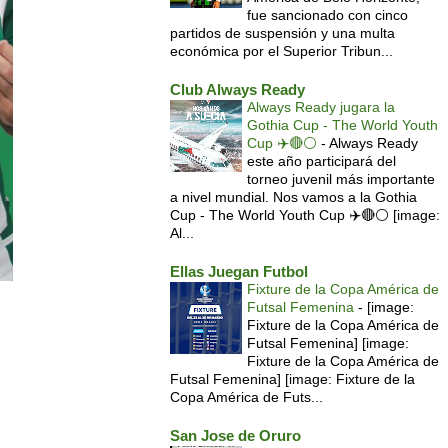
fue sancionado con cinco
partidos de suspensión y una multa
económica por el Superior Tribun...
Club Always Ready
Always Ready jugara la
Gothia Cup - The World Youth
Cup ✈️🔴⚪️
-
Always Ready
este año participará del
torneo juvenil más importante
a nivel mundial. Nos vamos a la Gothia
Cup - The World Youth Cup ✈️🔴⚪️ [image:
Al...
Ellas Juegan Futbol
Fixture de la Copa América de
Futsal Femenina
-
[image:
Fixture de la Copa América de
Futsal Femenina] [image:
Fixture de la Copa América de
Futsal Femenina] [image: Fixture de la
Copa América de Futs...
San Jose de Oruro