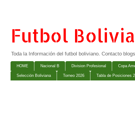
Futbol Bolivi
Toda la Información del futbol boliviano. Contacto bl
HOME
Nacional B
Division Profesional
Copa Ame
Selección Boliviana
Torneo 2026
Tabla de Posiciones 