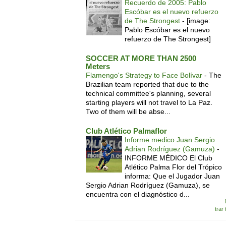
Recuerdo de 2005: Pablo
Escóbar es el nuevo refuerzo
de The Strongest
-
[image:
Pablo Escóbar es el nuevo
refuerzo de The Strongest]
SOCCER AT MORE THAN 2500
Meters
Flamengo's Strategy to Face Bolívar
-
The
Brazilian team reported that due to the
technical committee's planning, several
starting players will not travel to La Paz.
Two of them will be abse...
Club Atlético Palmaflor
Informe medico Juan Sergio
Adrian Rodríguez (Gamuza)
-
INFORME MÉDICO El Club
Atlético Palma Flor del Trópico
informa: Que el Jugador Juan
Sergio Adrian Rodríguez (Gamuza), se
encuentra con el diagnóstico d...
trar