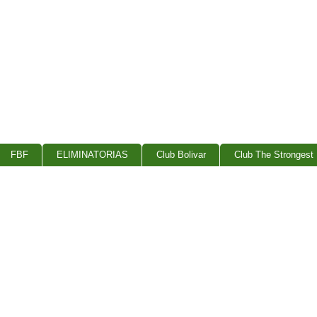
FBF
ELIMINATORIAS
Club Bolivar
Club The Strongest