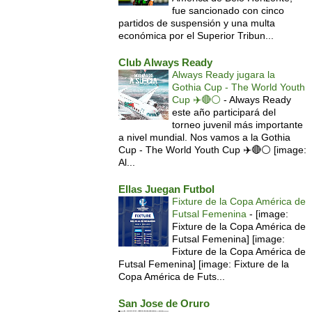
fue sancionado con cinco
partidos de suspensión y una multa
económica por el Superior Tribun...
Club Always Ready
Always Ready jugara la
Gothia Cup - The World Youth
Cup ✈️🔴⚪️
-
Always Ready
este año participará del
torneo juvenil más importante
a nivel mundial. Nos vamos a la Gothia
Cup - The World Youth Cup ✈️🔴⚪️ [image:
Al...
Ellas Juegan Futbol
Fixture de la Copa América de
Futsal Femenina
-
[image:
Fixture de la Copa América de
Futsal Femenina] [image:
Fixture de la Copa América de
Futsal Femenina] [image: Fixture de la
Copa América de Futs...
San Jose de Oruro