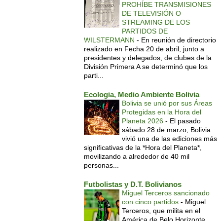
PROHÍBE TRANSMISIONES
DE TELEVISIÓN O
STREAMING DE LOS
PARTIDOS DE
WILSTERMANN
-
En reunión de directorio
realizado en Fecha 20 de abril, junto a
presidentes y delegados, de clubes de la
División Primera A se determinó que los
parti...
Ecologia, Medio Ambiente Bolivia
Bolivia se unió por sus Áreas
Protegidas en la Hora del
Planeta 2026
-
El pasado
sábado 28 de marzo, Bolivia
vivió una de las ediciones más
significativas de la *Hora del Planeta*,
movilizando a alrededor de 40 mil
personas...
Futbolistas y D.T. Bolivianos
Miguel Terceros sancionado
con cinco partidos
-
Miguel
Terceros, que milita en el
América de Belo Horizonte,