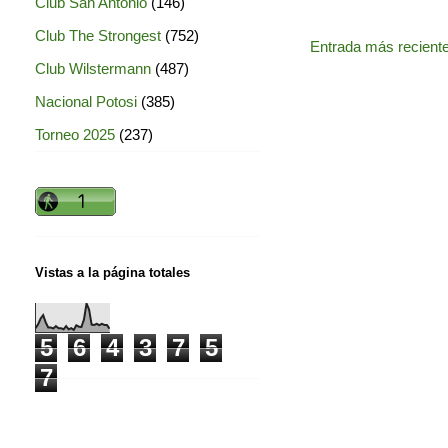
Club San Antonio
(146)
Club The Strongest
(752)
Entrada más recient
Club Wilstermann
(487)
Nacional Potosi
(385)
Torneo 2025
(237)
Vistas a la página totales
5
6
4
3
7
5
7