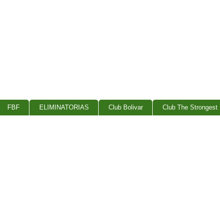
FBF
ELIMINATORIAS
Club Bolivar
Club The Strongest