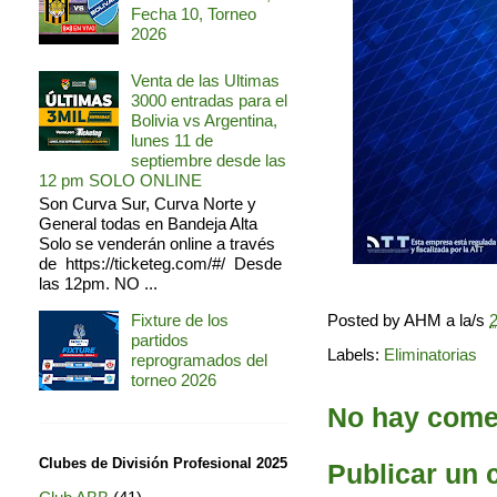
Fecha 10, Torneo
2026
Venta de las Ultimas
3000 entradas para el
Bolivia vs Argentina,
lunes 11 de
septiembre desde las
12 pm SOLO ONLINE
Son Curva Sur, Curva Norte y
General todas en Bandeja Alta
Solo se venderán online a través
de https://ticketeg.com/#/ Desde
las 12pm. NO ...
Posted by
AHM
a la/s
2
Fixture de los
partidos
Labels:
Eliminatorias
reprogramados del
torneo 2026
No hay comen
Clubes de División Profesional 2025
Publicar un 