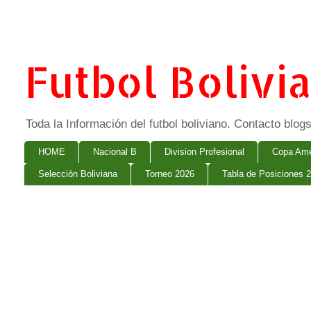
Futbol Bolivi
Toda la Información del futbol boliviano. Contacto bl
HOME
Nacional B
Division Profesional
Copa Ame
Selección Boliviana
Torneo 2026
Tabla de Posiciones 