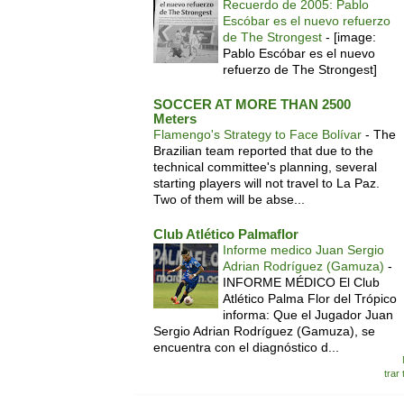
Recuerdo de 2005: Pablo
Escóbar es el nuevo refuerzo
de The Strongest
-
[image:
Pablo Escóbar es el nuevo
refuerzo de The Strongest]
SOCCER AT MORE THAN 2500
Meters
Flamengo's Strategy to Face Bolívar
-
The
Brazilian team reported that due to the
technical committee's planning, several
starting players will not travel to La Paz.
Two of them will be abse...
Club Atlético Palmaflor
Informe medico Juan Sergio
Adrian Rodríguez (Gamuza)
-
INFORME MÉDICO El Club
Atlético Palma Flor del Trópico
informa: Que el Jugador Juan
Sergio Adrian Rodríguez (Gamuza), se
encuentra con el diagnóstico d...
trar