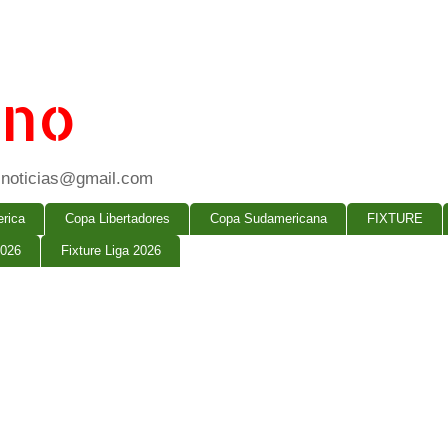
ano
ogsnoticias@gmail.com
rica
Copa Libertadores
Copa Sudamericana
FIXTURE
2026
Fixture Liga 2026